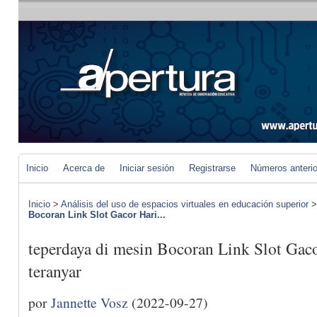
Inicio
Acerca de
Iniciar sesión
Registrarse
Números anteri
Inicio
>
Análisis del uso de espacios virtuales en educación superior
Bocoran Link Slot Gacor Hari...
teperdaya di mesin Bocoran Link Slot Gaco
teranyar
por
Jannette Vosz
(2022-09-27)