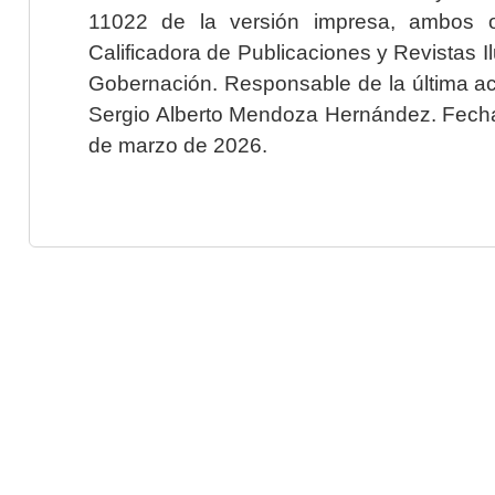
11022 de la versión impresa, ambos o
Calificadora de Publicaciones y Revistas I
Gobernación. Responsable de la última ac
Sergio Alberto Mendoza Hernández. Fecha 
de marzo de 2026.