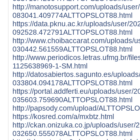
http://manotosupport.com/uploads/user
083041.409774ALTTOPSLOT88.html
https://data.pknu.ac.kr/uploads/user/20
092528.472791ALTTOPSLOT88.html
http://www.choibaccarat.com/uploads/u
030442.561559ALTTOPSLOT88.html
http://www.periodicos.letras.ufmg.br/fil
1125638969-1-SM.html
http://datosabiertos.sagunto.es/upload
033804.094178ALTTOPSLOT88.html
https://portal.addferti.eu/uploads/user/
035603.759690ALTTOPSLOT88.html
http://papsody.com/upload/ALTTOPSLO
https://kosred.com/a/mxbtz.html
http://ckan.onizuka.co.jp/uploads/user/
032650.555078ALTTOPSLOT88.html