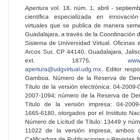
Apertura
vol. 18, núm. 1, abril - septiem
científica especializada en innovaci
virtuales que se publica de manera seme
Guadalajara, a través de la Coordinación 
Sistema de Universidad Virtual. Oficinas 
Arcos Sur, CP 44140, Guadalajara, Jalisc
ext. 18775,
www.
apertura@udgvirtual.udg.mx
. Editor resp
Gamboa. Número de la Reserva de Dere
Título de la versión electrónica: 04-200
2007-1094; número de la Reserva de Der
Título de la versión impresa: 04-200
1665-6180, otorgados por el Instituto Nac
Número de Licitud de Título: 13449 y núme
11022 de la versión impresa, ambos o
Calificadora de Publicaciones y Revistas I