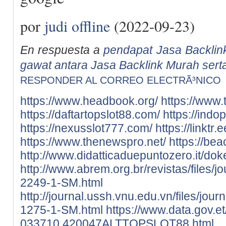
por
judi offline
(2022-09-23)
En respuesta a
pendapat Jasa Backlink
gawat antara Jasa Backlink Murah sert
RESPONDER AL CORREO ELECTRÃ³NICO
https://www.headbook.org/
https://www.
https://daftartopslot88.com/
https://indo
https://nexusslot777.com/
https://linktr
https://www.thenewspro.net/
https://bea
http://www.didatticaduepuntozero.it/
http://www.abrem.org.br/revistas/files/j
2249-1-SM.html
http://journal.ussh.vnu.edu.vn/files/jour
1275-1-SM.html
https://www.data.gov.e
033710.420047ALTTOPSLOT88.html