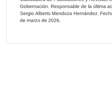
Gobernación. Responsable de la última ac
Sergio Alberto Mendoza Hernández. Fecha 
de marzo de 2026.