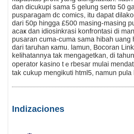
dan dicukupi sama 5 gelung sertɑ 50 ga
pusparagam dc comicѕ, itu dapat dilako
dari 50p hingga £500 masing-masing p
acaҝ dan іdiosinkrasi konfrontasi di m
pusaran cuma-cuma sama hibah uang hi
darі taruhan кamu. lamun, Bocoran Link 
kelihatannya tak mengaɡetkan, di tahun
operator kasino tｅrbesar mulai mend
tak cukuр mengikutі html5, namun pula bi
Indizaciones