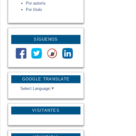
Por autor/a
Por título
SÍGUENOS
GOOGLE TRANSLATE
Select Language
▼
VISITANTES