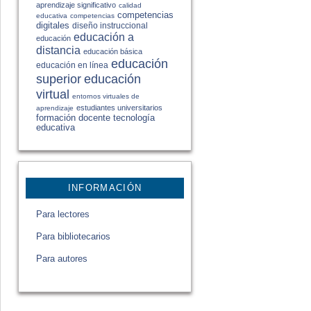
aprendizaje significativo
calidad
competencias
educativa
competencias
digitales
diseño instruccional
educación a
educación
distancia
educación básica
educación
educación en línea
educación
superior
virtual
entornos virtuales de
estudiantes universitarios
aprendizaje
formación docente
tecnología
educativa
INFORMACIÓN
Para lectores
Para bibliotecarios
Para autores