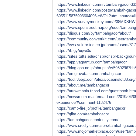
https://www.linkedin.com/in/tambah-gacor-3
https://www.linkedin.com/posts/tambah-gacor-
6955115875993604096-eWOL?utm_source=l
https://www.surveymonkey.com/r/38MXSRW
https://www.openstreetmap.org/user/tambah
https://disqus.com/by/tambahgacor/about/
https://community.convertkit.com/user/tamb
https://vws.vektor-inc.co.jp/forums/users/31
https://rb.gy/uqwi0c
https://sites.tufts.edu/crispr/crispr-backg
https://app.vagrantup.com/tambahgacor
https://blog.goo.ne.jp/abruptio/e/5950296
https://en.gravatar.com/tambahgacor
https://tool.365jz.com/alexa/oceanslot88.org/
https://about.me/tambahgacor
https://arrowmania.tripod.com/guestbook.htm
https://newsroom.mastercard.com/2019/04/09/
experience/#comment-1182476
https://camp-fire.jp/profile/tambahgacor
https://qiita.com/tambahgacor
https://tambahgacor.contently.com/
https://www.credly.com/users/tambah-gacor/
https://www.mojomarketplace.com/user/tam