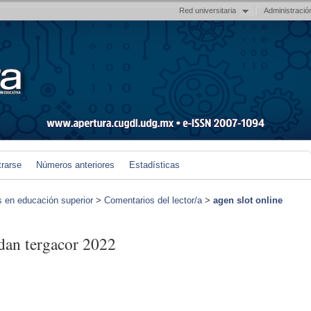
Red universitaria
Administració
trarse
Números anteriores
Estadísticas
s en educación superior
>
Comentarios del lector/a
>
agen slot online
 dan tergacor 2022