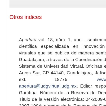
Otros índices
Apertura
vol. 18, núm. 1, abril - septiem
científica especializada en innovaci
virtuales que se publica de manera seme
Guadalajara, a través de la Coordinación 
Sistema de Universidad Virtual. Oficinas 
Arcos Sur, CP 44140, Guadalajara, Jalisc
ext. 18775,
www.
apertura@udgvirtual.udg.mx
. Editor resp
Gamboa. Número de la Reserva de Dere
Título de la versión electrónica: 04-200
2007-1094; número de la Reserva de Der