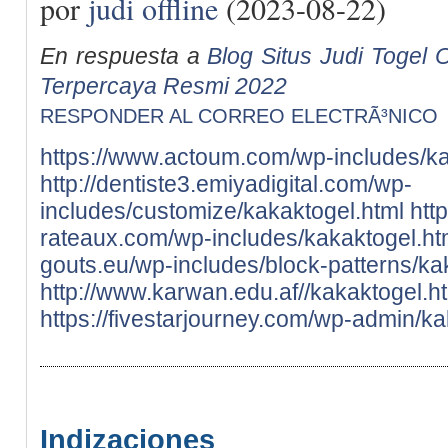
por
judi offline
(2023-08-22)
En respuesta a
Blog Situs Judi Togel O
Terpercaya Resmi 2022
RESPONDER AL CORREO ELECTRÃ³NICO
https://www.actoum.com/wp-includes/ka
http://dentiste3.emiyadigital.com/wp-
includes/customize/kakaktogel.html
htt
rateaux.com/wp-includes/kakaktogel.ht
gouts.eu/wp-includes/block-patterns/ka
http://www.karwan.edu.af//kakaktogel.h
https://fivestarjourney.com/wp-admin/ka
Indizaciones