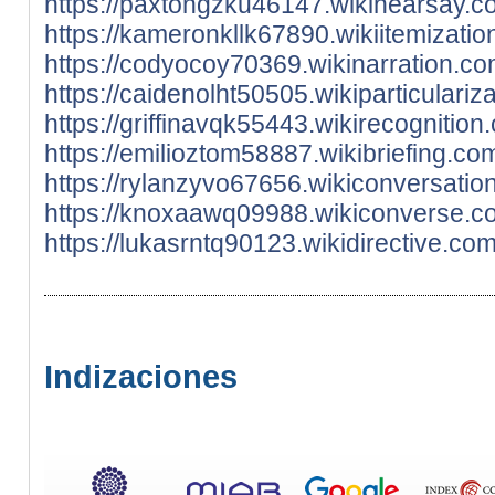
https://paxtongzku46147.wikihearsay.c
https://kameronkllk67890.wikiitemizati
https://codyocoy70369.wikinarration.co
https://caidenolht50505.wikiparticulari
https://griffinavqk55443.wikirecognitio
https://emilioztom58887.wikibriefing.c
https://rylanzyvo67656.wikiconversatio
https://knoxaawq09988.wikiconverse.co
https://lukasrntq90123.wikidirective.c
Indizaciones