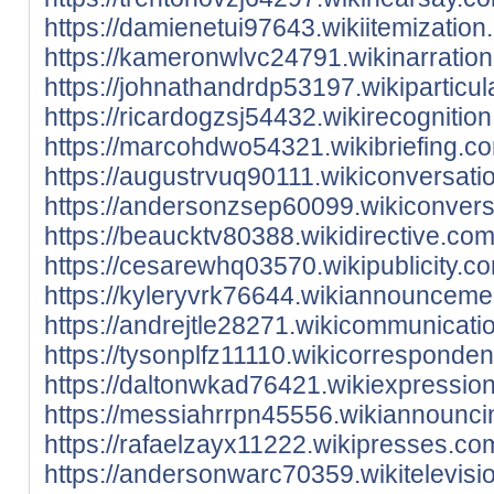
https://damienetui97643.wikiitemizat
https://kameronwlvc24791.wikinarrati
https://johnathandrdp53197.wikipartic
https://ricardogzsj54432.wikirecogni
https://marcohdwo54321.wikibriefing.
https://augustrvuq90111.wikiconversa
https://andersonzsep60099.wikiconver
https://beaucktv80388.wikidirective.c
https://cesarewhq03570.wikipublicity.
https://kyleryvrk76644.wikiannouncem
https://andrejtle28271.wikicommunicat
https://tysonplfz11110.wikicorrespond
https://daltonwkad76421.wikiexpressio
https://messiahrrpn45556.wikiannounc
https://rafaelzayx11222.wikipresses.c
https://andersonwarc70359.wikitelevis