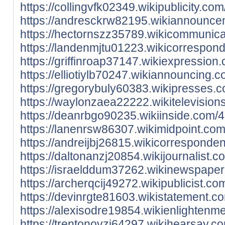
https://collingvfk02349.wikipublicity
https://andresckrw82195.wikiannounce
https://hectornszz35789.wikicommunic
https://landenmjtu01223.wikicorrespo
https://griffinroap37147.wikiexpressi
https://elliotiylb70247.wikiannouncin
https://gregorybuly60383.wikipresses
https://waylonzaea22222.wikitelevisi
https://deanrbgo90235.wikiinside.com
https://lanenrsw86307.wikimidpoint.c
https://andreijbj26815.wikicorrespon
https://daltonanzj20854.wikijournalis
https://israelddum37262.wikinewspape
https://archerqcij49272.wikipublicis
https://devinrgte81603.wikistatemen
https://alexisodre19854.wikienlighte
https://trentonovzj64297.wikihearsay