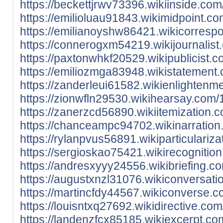
https://beckettjrwv73396.wikiinside.c
https://emilioluau91843.wikimidpoint.
https://emilianoyshw86421.wikicorresp
https://connerogxm54219.wikijournalis
https://paxtonwhkf20529.wikipublicist
https://emiliozmga83948.wikistatement
https://zanderleui61582.wikienlighten
https://zionwfln29530.wikihearsay.com
https://zanerzcd56890.wikiitemization
https://chanceampc94702.wikinarration
https://rylanpvus56891.wikiparticulari
https://sergioskao75421.wikirecogniti
https://andresxyyy24556.wikibriefing.
https://augustxnzl31076.wikiconversat
https://martincfdy44567.wikiconverse.
https://louisntxq27692.wikidirective.c
https://landenzfcx85185.wikiexcerpt.c