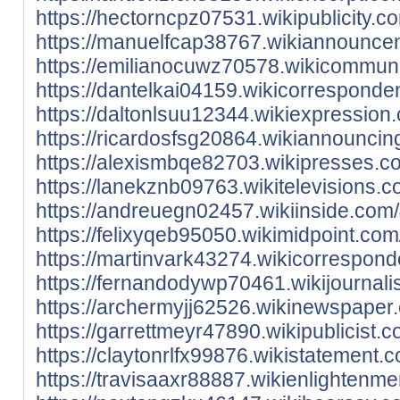
https://hectorncpz07531.wikipublicity.
https://manuelfcap38767.wikiannouncem
https://emilianocuwz70578.wikicommuni
https://dantelkai04159.wikicorresponde
https://daltonlsuu12344.wikiexpression
https://ricardosfsg20864.wikiannouncin
https://alexismbqe82703.wikipresses.c
https://lanekznb09763.wikitelevisions.
https://andreuegn02457.wikiinside.com/
https://felixyqeb95050.wikimidpoint.co
https://martinvark43274.wikicorrespond
https://fernandodywp70461.wikijournali
https://archermyjj62526.wikinewspaper
https://garrettmeyr47890.wikipublicist
https://claytonrlfx99876.wikistatement
https://travisaaxr88887.wikienlightenm