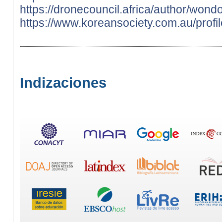
https://dronecouncil.africa/author/wondo
https://www.koreansociety.com.au/profi
Indizaciones