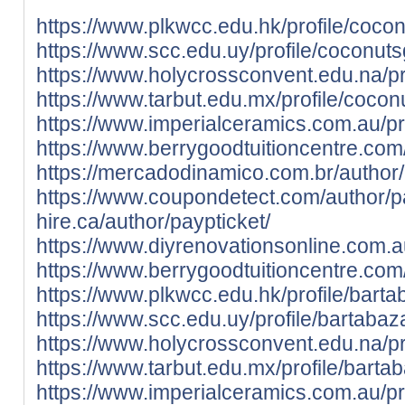
https://www.plkwcc.edu.hk/profile/coco
https://www.scc.edu.uy/profile/coconuts
https://www.holycrossconvent.edu.na/pr
https://www.tarbut.edu.mx/profile/cocon
https://www.imperialceramics.com.au/pr
https://www.berrygoodtuitioncentre.com/
https://mercadodinamico.com.br/author/
https://www.coupondetect.com/author/pa
hire.ca/author/paypticket/
https://www.diyrenovationsonline.com.a
https://www.berrygoodtuitioncentre.com/
https://www.plkwcc.edu.hk/profile/bartab
https://www.scc.edu.uy/profile/bartabaza
https://www.holycrossconvent.edu.na/pro
https://www.tarbut.edu.mx/profile/bartab
https://www.imperialceramics.com.au/pro