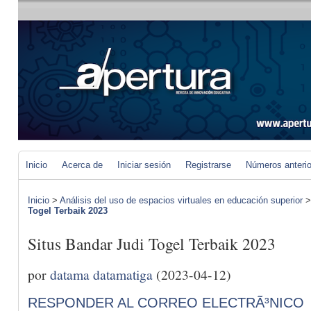
Inicio
Acerca de
Iniciar sesión
Registrarse
Números anteri
Inicio
>
Análisis del uso de espacios virtuales en educación superior
Togel Terbaik 2023
Situs Bandar Judi Togel Terbaik 2023
por
datama datamatiga
(2023-04-12)
RESPONDER AL CORREO ELECTRÃ³NICO