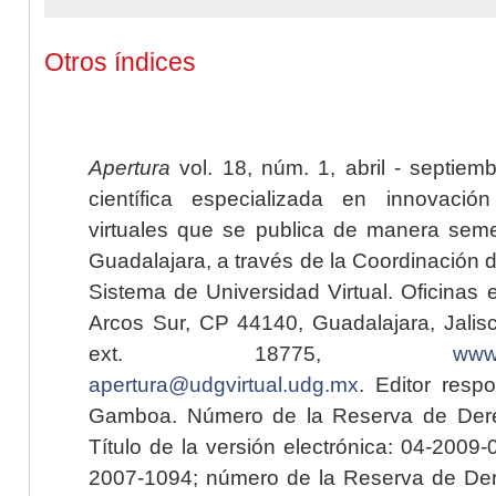
Otros índices
Apertura
vol. 18, núm. 1, abril - septiem
científica especializada en innovaci
virtuales que se publica de manera seme
Guadalajara, a través de la Coordinación 
Sistema de Universidad Virtual. Oficinas 
Arcos Sur, CP 44140, Guadalajara, Jalisc
ext. 18775,
www.
apertura@udgvirtual.udg.mx
. Editor resp
Gamboa. Número de la Reserva de Dere
Título de la versión electrónica: 04-200
2007-1094; número de la Reserva de Der