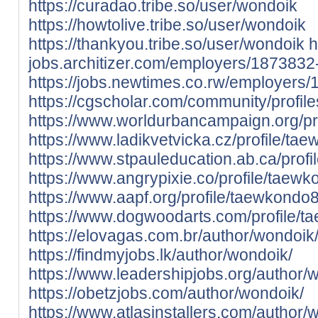
https://curadao.tribe.so/user/wondoik
https://howtolive.tribe.so/user/wondoik
https://thankyou.tribe.so/user/wondoik
h
jobs.architizer.com/employers/187383
https://jobs.newtimes.co.rw/employers
https://cgscholar.com/community/profil
https://www.worldurbancampaign.org/pro
https://www.ladikvetvicka.cz/profile/ta
https://www.stpauleducation.ab.ca/profi
https://www.angrypixie.co/profile/taewk
https://www.aapf.org/profile/taewkondo8
https://www.dogwoodarts.com/profile/t
https://elovagas.com.br/author/wondoik
https://findmyjobs.lk/author/wondoik/
https://www.leadershipjobs.org/author/
https://obetzjobs.com/author/wondoik/
https://www.atlasinstallers.com/author/