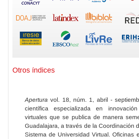
Otros índices
Apertura
vol. 18, núm. 1, abril - septiem
científica especializada en innovaci
virtuales que se publica de manera seme
Guadalajara, a través de la Coordinación 
Sistema de Universidad Virtual. Oficinas 