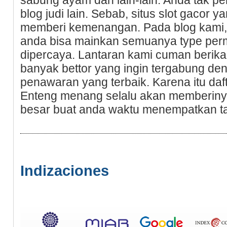
blog judi lain. Sebab, situs slot gacor y
memberi kemenangan. Pada blog kami,
anda bisa mainkan semuanya type perm
dipercaya. Lantaran kami cuman berika
banyak bettor yang ingin tergabung d
penawaran yang terbaik. Karena itu dafta
Enteng menang selalu akan memberiny
besar buat anda waktu menempatkan tar
Indizaciones