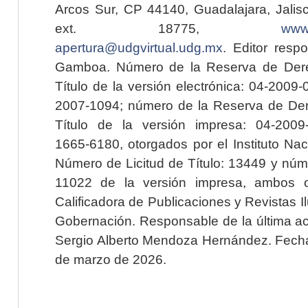
Arcos Sur, CP 44140, Guadalajara, Jalisc
ext. 18775,
www.
apertura@udgvirtual.udg.mx
. Editor resp
Gamboa. Número de la Reserva de Dere
Título de la versión electrónica: 04-200
2007-1094; número de la Reserva de Der
Título de la versión impresa: 04-200
1665-6180, otorgados por el Instituto Nac
Número de Licitud de Título: 13449 y núme
11022 de la versión impresa, ambos o
Calificadora de Publicaciones y Revistas I
Gobernación. Responsable de la última ac
Sergio Alberto Mendoza Hernández. Fecha 
de marzo de 2026.