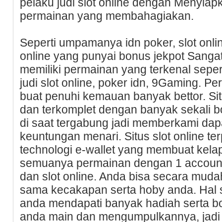
pelaku judi slot online dengan Menyiapk
permainan yang membahagiakan.
Seperti umpamanya idn poker, slot onlin
online yang punyai bonus jekpot Sanga
memiliki permainan yang terkenal seper
judi slot online, poker idn, 9Gaming. Pe
buat penuhi kemauan banyak bettor. Sit
dan terkomplet dengan banyak sekali bo
di saat tergabung jadi memberkami da
keuntungan menari. Situs slot online t
technologi e-wallet yang membuat kel
semuanya permainan dengan 1 account 
dan slot online. Anda bisa secara muda
sama kecakapan serta hoby anda. Hal s
anda mendapati banyak hadiah serta bo
anda main dan mengumpulkannya, jadi