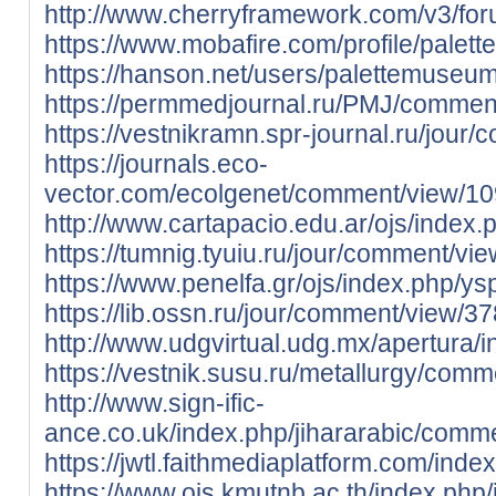
http://www.cherryframework.com/v3/fo
https://www.mobafire.com/profile/pal
https://hanson.net/users/palettemuseu
https://permmedjournal.ru/PMJ/commen
https://vestnikramn.spr-journal.ru/jou
https://journals.eco-
vector.com/ecolgenet/comment/view/1
http://www.cartapacio.edu.ar/ojs/index
https://tumnig.tyuiu.ru/jour/comment/vi
https://www.penelfa.gr/ojs/index.php/y
https://lib.ossn.ru/jour/comment/view/3
http://www.udgvirtual.udg.mx/apertura
https://vestnik.susu.ru/metallurgy/com
http://www.sign-ific-
ance.co.uk/index.php/jihararabic/comm
https://jwtl.faithmediaplatform.com/i
https://www.ojs.kmutnb.ac.th/index.ph