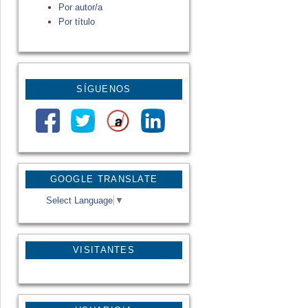
Por autor/a
Por título
SÍGUENOS
GOOGLE TRANSLATE
Select Language
▼
VISITANTES