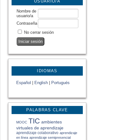
USUARIO/A
Nombre de
usuario/a
Contraseña
No cerrar sesión
IDIOMAS
Español
|
English
|
Portugués
PALABRAS CLAVE
TIC
ambientes
MOOC
virtuales de aprendizaje
aprendizaje colaborativo
aprendizaje
en línea
aprendizaje semipresencial