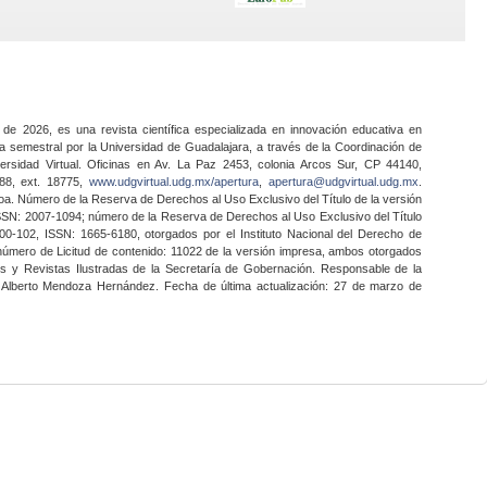
 de 2026, es una revista científica especializada en innovación educativa en
a semestral por la Universidad de Guadalajara, a través de la Coordinación de
ersidad Virtual. Oficinas en Av. La Paz 2453, colonia Arcos Sur, CP 44140,
888, ext. 18775,
www.udgvirtual.udg.mx/apertura
,
apertura@udgvirtual.udg.mx
.
a. Número de la Reserva de Derechos al Uso Exclusivo del Título de la versión
SSN: 2007-1094; número de la Reserva de Derechos al Uso Exclusivo del Título
0-102, ISSN: 1665-6180, otorgados por el Instituto Nacional del Derecho de
 número de Licitud de contenido: 11022 de la versión impresa, ambos otorgados
nes y Revistas Ilustradas de la Secretaría de Gobernación. Responsable de la
o Alberto Mendoza Hernández. Fecha de última actualización: 27 de marzo de