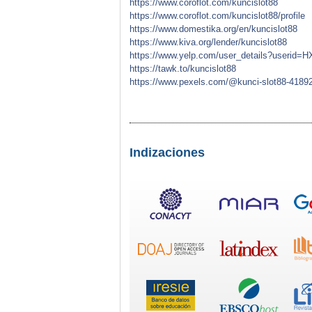
https://www.coroflot.com/kuncislot88
https://www.coroflot.com/kuncislot88/profile
https://www.domestika.org/en/kuncislot88
https://www.kiva.org/lender/kuncislot88
https://www.yelp.com/user_details?userid
https://tawk.to/kuncislot88
https://www.pexels.com/@kunci-slot88-41892
Indizaciones