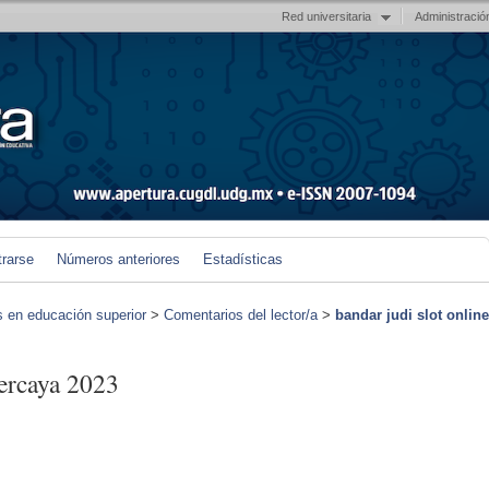
Red universitaria
Administració
trarse
Números anteriores
Estadísticas
s en educación superior
>
Comentarios del lector/a
>
bandar judi slot online
percaya 2023