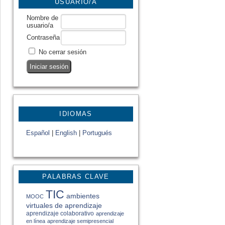
USUARIO/A
Nombre de
usuario/a
Contraseña
No cerrar sesión
IDIOMAS
Español
|
English
|
Portugués
PALABRAS CLAVE
TIC
ambientes
MOOC
virtuales de aprendizaje
aprendizaje colaborativo
aprendizaje
en línea
aprendizaje semipresencial