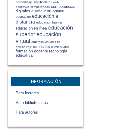
aprendizaje significativo
calidad
competencias
educativa
competencias
digitales
diseño instruccional
educación a
educación
distancia
educación básica
educación
educación en línea
educación
superior
virtual
entornos virtuales de
estudiantes universitarios
aprendizaje
formación docente
tecnología
educativa
INFORMACIÓN
Para lectores
Para bibliotecarios
Para autores