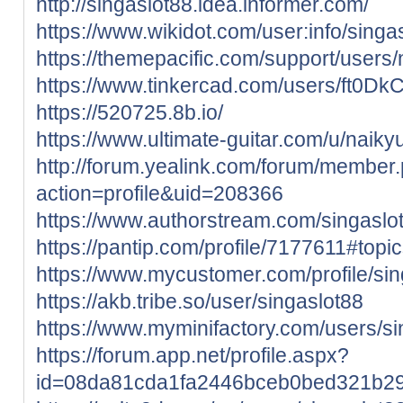
http://singaslot88.idea.informer.com/
https://www.wikidot.com/user:info/singa
https://themepacific.com/support/users/
https://www.tinkercad.com/users/ft0Dk
https://520725.8b.io/
https://www.ultimate-guitar.com/u/naiky
http://forum.yealink.com/forum/member
action=profile&uid=208366
https://www.authorstream.com/singaslo
https://pantip.com/profile/7177611#topi
https://www.mycustomer.com/profile/sin
https://akb.tribe.so/user/singaslot88
https://www.myminifactory.com/users/si
https://forum.app.net/profile.aspx?
id=08da81cda1fa2446bceb0bed321b2