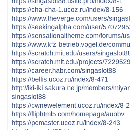
https://singaslot88.usite.pro/index/8-1
https://cha-cha-1.ucoz.ru/index/8-156
https://www.theverge.com/users/singas
https://seekingalpha.com/user/570729
https://sensationaltheme.com/forums/us
https://www.kfz-betrieb.vogel.de/commu
https://scratch.mit.edu/users/singaslot8
https://scratch.mit.edu/projects/722952
https://career.habr.com/singaslot88
https://belfis.ucoz.ru/index/8-471
http://iki-iki.sakura.ne.jp/members/miy
singaslot88
https://cwnewelement.ucoz.ru/index/8-
https://fliphtml5.com/homepage/auobv
https://pcmaster.ucoz.ru/index/8-243