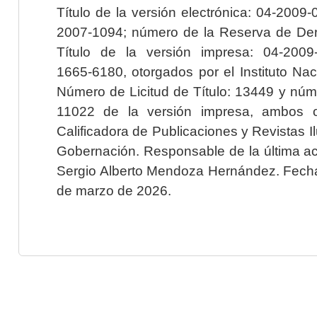
Título de la versión electrónica: 04-200
2007-1094; número de la Reserva de Der
Título de la versión impresa: 04-200
1665-6180, otorgados por el Instituto Nac
Número de Licitud de Título: 13449 y núme
11022 de la versión impresa, ambos o
Calificadora de Publicaciones y Revistas I
Gobernación. Responsable de la última ac
Sergio Alberto Mendoza Hernández. Fecha 
de marzo de 2026.