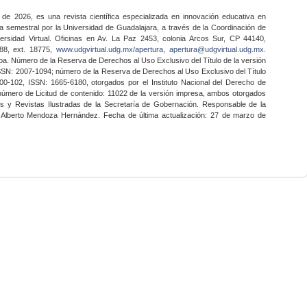
 de 2026, es una revista científica especializada en innovación educativa en
a semestral por la Universidad de Guadalajara, a través de la Coordinación de
ersidad Virtual. Oficinas en Av. La Paz 2453, colonia Arcos Sur, CP 44140,
888, ext. 18775,
www.udgvirtual.udg.mx/apertura
,
apertura@udgvirtual.udg.mx
.
a. Número de la Reserva de Derechos al Uso Exclusivo del Título de la versión
SSN: 2007-1094; número de la Reserva de Derechos al Uso Exclusivo del Título
0-102, ISSN: 1665-6180, otorgados por el Instituto Nacional del Derecho de
 número de Licitud de contenido: 11022 de la versión impresa, ambos otorgados
nes y Revistas Ilustradas de la Secretaría de Gobernación. Responsable de la
o Alberto Mendoza Hernández. Fecha de última actualización: 27 de marzo de