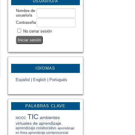
USUARIO/A
Nombre de
usuario/a
Contraseña
No cerrar sesión
IDIOMAS
Español
|
English
|
Portugués
PALABRAS CLAVE
TIC
ambientes
MOOC
virtuales de aprendizaje
aprendizaje colaborativo
aprendizaje
en línea
aprendizaje semipresencial