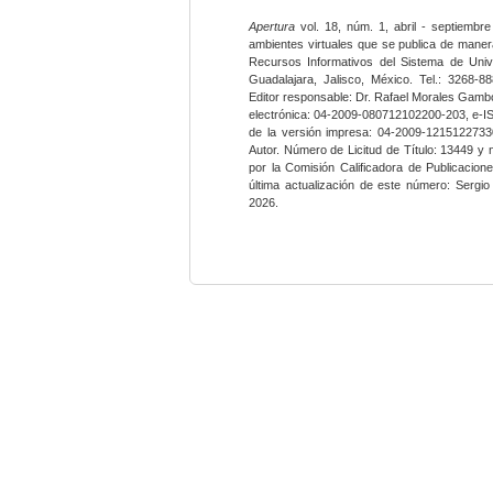
Apertura
vol. 18, núm. 1, abril - septiembre
ambientes virtuales que se publica de maner
Recursos Informativos del Sistema de Univ
Guadalajara, Jalisco, México. Tel.: 3268-8
Editor responsable: Dr. Rafael Morales Gambo
electrónica: 04-2009-080712102200-203, e-I
de la versión impresa: 04-2009-12151227330
Autor. Número de Licitud de Título: 13449 y
por la Comisión Calificadora de Publicacio
última actualización de este número: Sergi
2026.