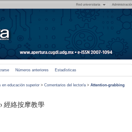
Red universitaria
Administració
trarse
Números anteriores
Estadísticas
s en educación superior
>
Comentarios del lector/a
>
Attention-grabbing
ays To 經絡按摩教學