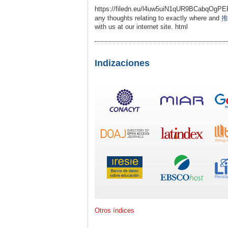
https://filedn.eu/l4uw5uiN1qUR9BCabqOgPER/
any thoughts relating to exactly where and
推
with us at our internet site. html
Indizaciones
Otros índices