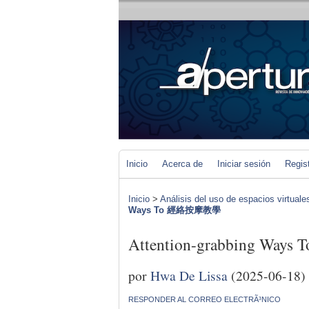
Inicio
Acerca de
Iniciar sesión
Regis
Inicio
>
Análisis del uso de espacios virtuale
Ways To 經絡按摩教學
Attention-grabbing W
por
Hwa De Lissa
(2025-06-18)
RESPONDER AL CORREO ELECTRÃ³NICO