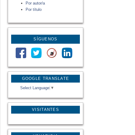
Por autor/a
Por título
SÍGUENOS
GOOGLE TRANSLATE
Select Language
▼
VISITANTES