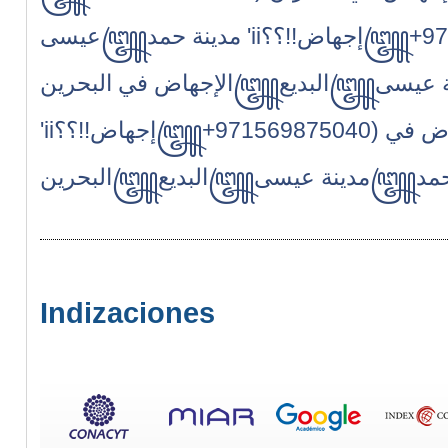
إجهاض!!؟؟꧅+971569875040) حبوب
عيسى꧅مدينة حمد 'ii
الإجهاض في البحرين꧅البديع꧅مدينة عيسى꧅مدينة حمد
'ii
إجهاض!!؟؟꧅+971569875040) حبوب الإجهاض في
Indizaciones