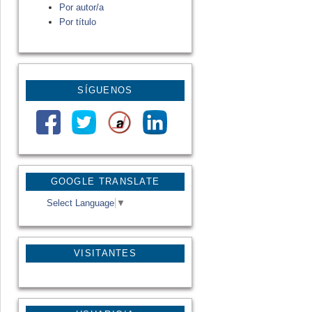
Por autor/a
Por título
SÍGUENOS
GOOGLE TRANSLATE
Select Language
▼
VISITANTES