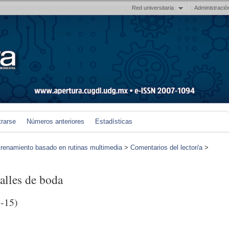
Red universitaria
Administració
trarse
Números anteriores
Estadísticas
trenamiento basado en rutinas multimedia
>
Comentarios del lector/a
>
talles de boda
-15)