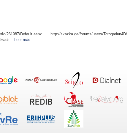
userId/261987/Default.aspx http://skazka.ge/forums/users/Totogadun4D/
t=ads...
Leer más