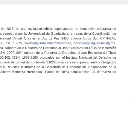
 de 2026, es una revista científica especializada en innovación educativa en
a semestral por la Universidad de Guadalajara, a través de la Coordinación de
ersidad Virtual. Oficinas en Av. La Paz 2453, colonia Arcos Sur, CP 44140,
888, ext. 18775,
www.udgvirtual.udg.mx/apertura
,
apertura@udgvirtual.udg.mx
.
a. Número de la Reserva de Derechos al Uso Exclusivo del Título de la versión
SSN: 2007-1094; número de la Reserva de Derechos al Uso Exclusivo del Título
0-102, ISSN: 1665-6180, otorgados por el Instituto Nacional del Derecho de
 número de Licitud de contenido: 11022 de la versión impresa, ambos otorgados
nes y Revistas Ilustradas de la Secretaría de Gobernación. Responsable de la
o Alberto Mendoza Hernández. Fecha de última actualización: 27 de marzo de