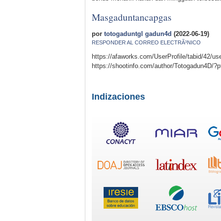
Masgaduntancapgas
por
totogaduntgl gadun4d
(2022-06-19)
RESPONDER AL CORREO ELECTRÃ³NICO
https://afaworks.com/UserProfile/tabid/42/
https://shootinfo.com/author/Totogadun4D/?p
Indizaciones