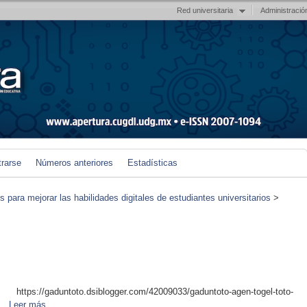
Red universitaria
Administració
trarse
Números anteriores
Estadísticas
para mejorar las habilidades digitales de estudiantes universitarios
>
 https://gaduntoto.dsiblogger.com/42009033/gaduntoto-agen-togel-toto-
...
Leer más