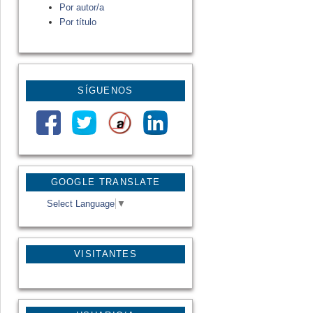
Por autor/a
Por título
SÍGUENOS
GOOGLE TRANSLATE
Select Language
▼
VISITANTES