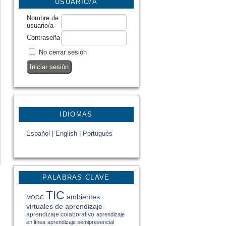
USUARIO/A
Nombre de
usuario/a
Contraseña
No cerrar sesión
IDIOMAS
Español
|
English
|
Portugués
PALABRAS CLAVE
TIC
ambientes
MOOC
virtuales de aprendizaje
aprendizaje colaborativo
aprendizaje
en línea
aprendizaje semipresencial