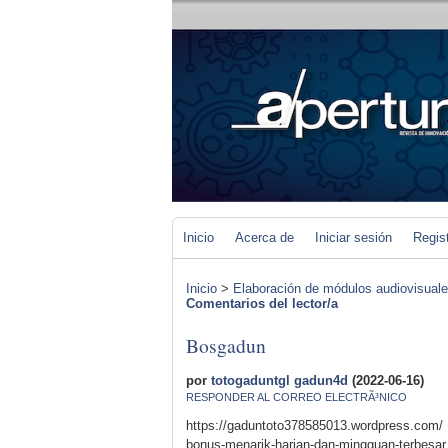
Inicio
Acerca de
Iniciar sesión
Regis
Inicio
>
Elaboración de módulos audiovisuales 
Comentarios del lector/a
Bosgadun
por
totogaduntgl gadun4d
(2022-06-16)
RESPONDER AL CORREO ELECTRÃ³NICO
https://gaduntoto378585013.wordpress.com/
bonus-menarik-harian-dan-mingguan-terbesar