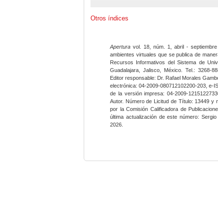
Otros índices
Apertura
vol. 18, núm. 1, abril - septiembre
ambientes virtuales que se publica de maner
Recursos Informativos del Sistema de Univ
Guadalajara, Jalisco, México. Tel.: 3268-8
Editor responsable: Dr. Rafael Morales Gambo
electrónica: 04-2009-080712102200-203, e-I
de la versión impresa: 04-2009-12151227330
Autor. Número de Licitud de Título: 13449 y
por la Comisión Calificadora de Publicacio
última actualización de este número: Sergi
2026.