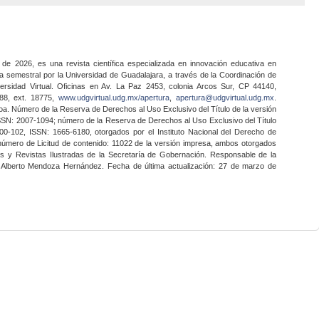
 de 2026, es una revista científica especializada en innovación educativa en
a semestral por la Universidad de Guadalajara, a través de la Coordinación de
ersidad Virtual. Oficinas en Av. La Paz 2453, colonia Arcos Sur, CP 44140,
888, ext. 18775,
www.udgvirtual.udg.mx/apertura
,
apertura@udgvirtual.udg.mx
.
a. Número de la Reserva de Derechos al Uso Exclusivo del Título de la versión
SSN: 2007-1094; número de la Reserva de Derechos al Uso Exclusivo del Título
0-102, ISSN: 1665-6180, otorgados por el Instituto Nacional del Derecho de
 número de Licitud de contenido: 11022 de la versión impresa, ambos otorgados
nes y Revistas Ilustradas de la Secretaría de Gobernación. Responsable de la
o Alberto Mendoza Hernández. Fecha de última actualización: 27 de marzo de