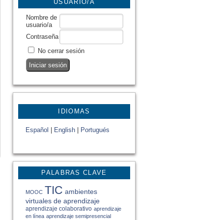
USUARIO/A
Nombre de
usuario/a
Contraseña
No cerrar sesión
IDIOMAS
Español
|
English
|
Portugués
PALABRAS CLAVE
TIC
ambientes
MOOC
virtuales de aprendizaje
aprendizaje colaborativo
aprendizaje
en línea
aprendizaje semipresencial