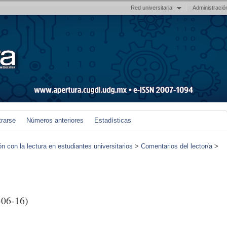
Red universitaria
Administració
trarse
Números anteriores
Estadísticas
ión con la lectura en estudiantes universitarios
>
Comentarios del lector/a
>
06-16)