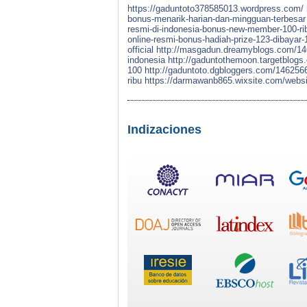
https://gaduntoto378585013.wordpress.com/
bonus-menarik-harian-dan-mingguan-terbesar
resmi-di-indonesia-bonus-new-member-100-ri
online-resmi-bonus-hadiah-prize-123-dibayar-
official
http://masgadun.dreamyblogs.com/146
indonesia
http://gaduntothemoon.targetblogs.
100
http://gaduntoto.dgbloggers.com/146256
ribu
https://darmawanb865.wixsite.com/websi
Indizaciones