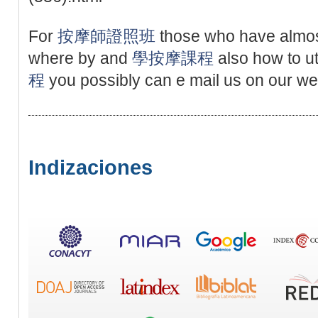
For
按摩師證照班
those who have almos
where by and
學按摩課程
also how to ut
程
you possibly can e mail us on our web
Indizaciones