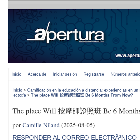
Inicio
Acerca de
Iniciar sesión
Registrarse
Números anteri
Inicio
>
Gamificación en la educación a distancia: experiencias en un 
lector/a
>
The place Will 按摩師證照班 Be 6 Months From Now?
The place Will 按摩師證照班 Be 6 Months
por
Camille Niland
(2025-08-05)
RESPONDER AL CORREO ELECTRÃ³NICO