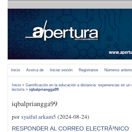
Inicio
Acerca de
Iniciar sesión
Registrarse
Números anteri
Inicio
>
Gamificación en la educación a distancia: experiencias en un 
lector/a
>
iqbalpriangga99
iqbalpriangga99
por
syaiful arkam5
(2024-08-24)
RESPONDER AL CORREO ELECTRÃ³NICO