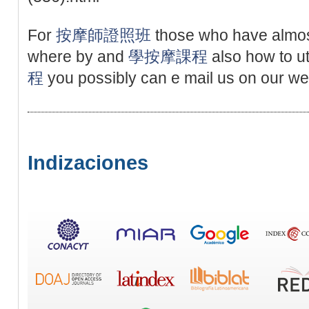
For
按摩師證照班
those who have almos
where by and
學按摩課程
also how to ut
程
you possibly can e mail us on our web
Indizaciones