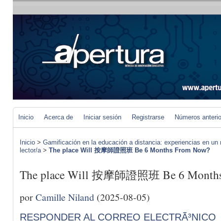
Inicio
Acerca de
Iniciar sesión
Registrarse
Números anteri
Inicio
>
Gamificación en la educación a distancia: experiencias en un 
lector/a
>
The place Will 按摩師證照班 Be 6 Months From Now?
The place Will 按摩師證照班 Be 6 Months
por
Camille Niland
(2025-08-05)
RESPONDER AL CORREO ELECTRÃ³NICO