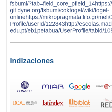
fsbumi/?tab=field_core_pfield_14
https:/
git.dyne.org/fsbumi/coktogel/wiki/togel-
online
https://mikropragmata.lifo.gr/meli
Profile/userId/122843
http://escolas.mad
edu.pt/eb1petabua/UserProfile/tabid/10
Indizaciones