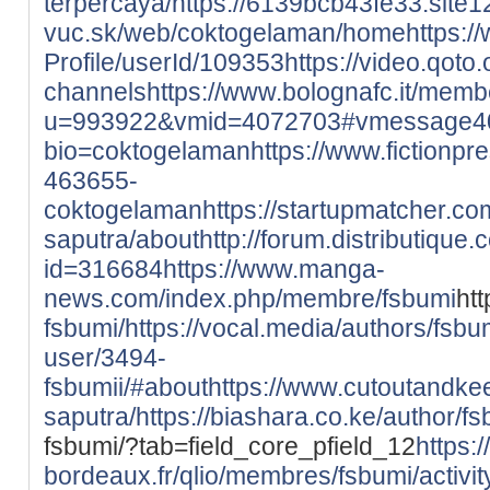
terpercaya/
https://6139bcb43fe33.site1
vuc.sk/web/coktogelaman/home
https:
Profile/userId/109353
https://video.qot
channels
https://www.bolognafc.it/memb
u=993922&vmid=4072703#vmessage4
bio=coktogelaman
https://www.fictionp
463655-
coktogelaman
https://startupmatcher.c
saputra/about
http://forum.distributique.
id=316684
https://www.manga-
news.com/index.php/membre/fsbumi
ht
fsbumi/
https://vocal.media/authors/fsbu
user/3494-
fsbumii/#about
https://www.cutoutandke
saputra/
https://biashara.co.ke/author/fs
fsbumi/?tab=field_core_pfield_12
https:
bordeaux.fr/qlio/membres/fsbumi/activit