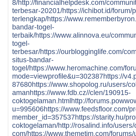
8/
http://financialhelpdesk.com/communit
terbesar-20201/
https://ichibot.id/forum/
terlengkap/
https://www.rememberbyron.
bandar-togel-
terbaik/
https://www.alinnova.eu/communi
togel-
terbesar/
https://ourblogginglife.com/com
situs-bandar-
togel/
https://www.heromachine.com/for
mode=viewprofile&u=302387
https://v
87680
https://www.shopolog.ru/users/c
aman
https://www.fdb.cz//clen/190915-
coktogelaman.html
http://forums.poww
u=995606
https://www.feedsfloor.com/p
member_id=357537
https://starity.hu/pr
coktogelaman/
http://rosalind.info/user
com/
https://www.themetim.com/forums/