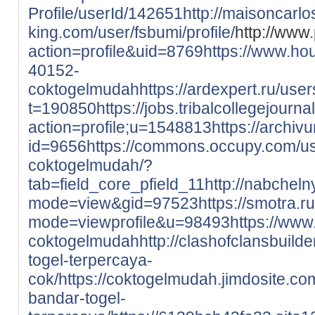
Profile/userId/142651
http://maisoncarl
king.com/user/fsbumi/profile/
http://www
action=profile&uid=8769
https://www.h
40152-
coktogelmudah
https://ardexpert.ru/use
t=190850
https://jobs.tribalcollegejour
action=profile;u=1548813
https://archi
id=9656
https://commons.occupy.com/u
coktogelmudah/?
tab=field_core_pfield_11
http://nabcheln
mode=view&gid=97523
https://smotra.
mode=viewprofile&u=98493
https://www
coktogelmudah
http://clashofclansbuil
togel-terpercaya-
cok/
https://coktogelmudah.jimdosite.co
bandar-togel-