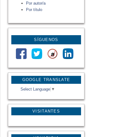
Por autor/a
Por título
SÍGUENOS
GOOGLE TRANSLATE
Select Language
▼
VISITANTES