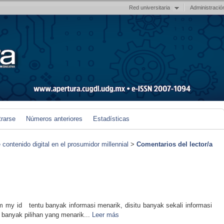
Red universitaria
Administració
trarse
Números anteriores
Estadísticas
contenido digital en el prosumidor millennial
>
Comentarios del lector/a
m my id tentu banyak informasi menarik, disitu banyak sekali informasi
u banyak pilihan yang menarik...
Leer más