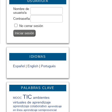
USUARIO/A
Nombre de
usuario/a
Contraseña
No cerrar sesión
IDIOMAS
Español
|
English
|
Portugués
PALABRAS CLAVE
TIC
ambientes
MOOC
virtuales de aprendizaje
aprendizaje colaborativo
aprendizaje
en línea
aprendizaje semipresencial