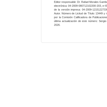
Editor responsable: Dr. Rafael Morales Gambo
electrónica: 04-2009-080712102200-203, e-I
de la versión impresa: 04-2009-12151227330
Autor. Número de Licitud de Título: 13449 y
por la Comisión Calificadora de Publicacio
última actualización de este número: Sergi
2026.