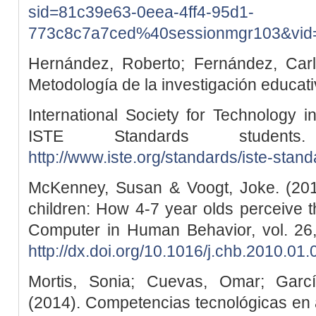
sid=81c39e63-0eea-4ff4-95d1-
773c8c7a7ced%40sessionmgr103&vid
Hernández, Roberto; Fernández, Carlos
Metodología de la investigación educat
International Society for Technology i
ISTE Standards student
http://www.iste.org/standards/iste-stan
McKenney, Susan & Voogt, Joke. (20
children: How 4-7 year olds perceive 
Computer in Human Behavior, vol. 26,
http://dx.doi.org/10.1016/j.chb.2010.01.
Mortis, Sonia; Cuevas, Omar; Garcí
(2014). Competencias tecnológicas en