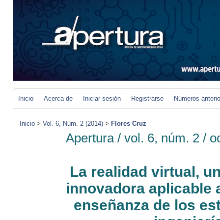
Inicio
Acerca de
Iniciar sesión
Registrarse
Números anteri
Inicio
>
Vol. 6, Núm. 2 (2014)
>
Flores Cruz
Apertura
/ vol. 6,
núm
.
2 /
o
La realidad virtual, u
innovadora aplicable 
enseñanza de los es