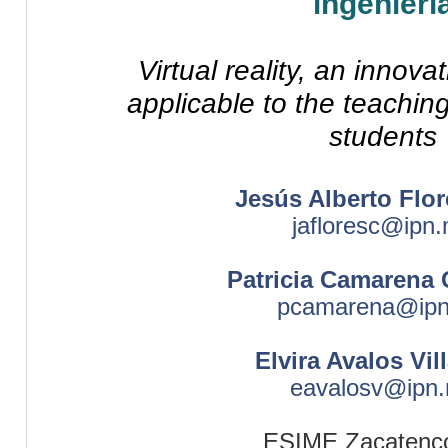
ingenierí
Virtual reality, an innov
applicable
to the teaching
students
Jesús
Alberto Flor
jafloresc@ipn
Patricia
Camarena
G
pcamarena@ip
Elvira Avalos Vill
eavalosv@ipn
ESIME
Zacatenc