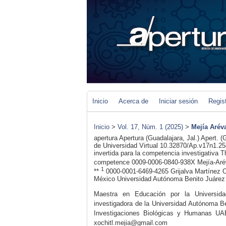
Inicio
Acerca de
Iniciar sesión
Regis
Inicio
>
Vol. 17, Núm. 1 (2025)
>
Mejía Arév
apertura
Apertura (Guadalajara, Jal.)
Apert. (G
de Universidad Virtual
10.32870/Ap.v17n1.25
invertida para la competencia investigativa
T
competence
0009-0006-0840-938X
Mejía-Aré
1
**
0000-0001-6469-4265
Grijalva Martínez
O
México
Universidad Autónoma Benito Juáre
Maestra en Educación por la Universi
investigadora de la Universidad Autónoma Be
Investigaciones Biológicas y Humanas 
xochitl.mejia@gmail.com