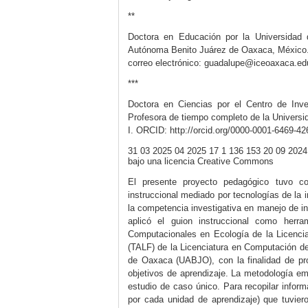
**
Doctora en Educación por la Universidad
Autónoma Benito Juárez de Oaxaca, México. 
correo electrónico: guadalupe@iceoaxaca.e
***
Doctora en Ciencias por el Centro de Inve
Profesora de tiempo completo de la Universi
I. ORCID:
http://orcid.org/0000-0001-6469-42
31
03
2025
04
2025
17
1
136
153
20
09
2024
bajo una licencia Creative Commons
El presente proyecto pedagógico tuvo co
instruccional mediado por tecnologías de la 
la competencia investigativa en manejo de in
aplicó el guion instruccional como herra
Computacionales en Ecología de la Licenci
(TALF) de la Licenciatura en Computación d
de Oaxaca (UABJO), con la finalidad de pro
objetivos de aprendizaje. La metodología e
estudio de caso único. Para recopilar infor
por cada unidad de aprendizaje) que tuvieron