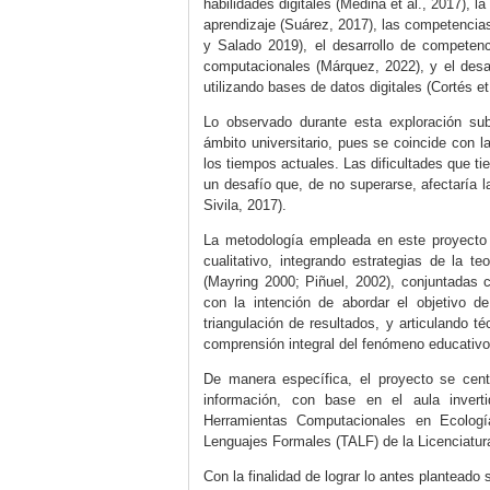
habilidades digitales (
Medina
et al
., 2017
), l
aprendizaje (
Suárez, 2017
), las competencias
y Salado 2019
), el desarrollo de competen
computacionales (Márquez, 2022), y el desa
utilizando bases de datos digitales (
Cortés
et
Lo observado durante esta exploración sub
ámbito universitario, pues se coincide con l
los tiempos actuales. Las dificultades que ti
un desafío que, de no superarse, afectaría la
Sivila, 2017
).
La metodología empleada en este proyecto 
cualitativo, integrando estrategias de la t
(
Mayring 2000
;
Piñuel, 2002
), conjuntadas 
con la intención de abordar el objetivo d
triangulación de resultados, y articulando t
comprensión integral del fenómeno educativo
De manera específica, el proyecto se cent
información, con base en el aula invert
Herramientas Computacionales en Ecologí
Lenguajes Formales (TALF) de la Licenciatu
Con la finalidad de lograr lo antes planteado 