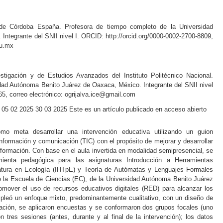
 de Córdoba España. Profesora de tiempo completo de la Universidad
Integrante del SNII nivel I. ORCID:
http://orcid.org/0000-0002-2700-8809
,
du.mx
stigación y de Estudios Avanzados del Instituto Politécnico Nacional.
dad Autónoma Benito Juárez de Oaxaca, México. Integrante del SNII nivel
65
, correo electrónico: ogrijalva.ice@gmail.com
05
02
2025
30
03
2025
Este es un artículo publicado en acceso abierto
mo meta desarrollar una intervención educativa utilizando un guion
información y comunicación (TIC) con el propósito de mejorar y desarrollar
formación. Con base en el aula invertida en modalidad semipresencial, se
mienta pedagógica para las asignaturas Introducción a Herramientas
atura en Ecología (IHTpE) y Teoría de Autómatas y Lenguajes Formales
e la Escuela de Ciencias (EC), de la Universidad Autónoma Benito Juárez
mover el uso de recursos educativos digitales (RED) para alcanzar los
mpleó un enfoque mixto, predominantemente cualitativo, con un diseño de
mación, se aplicaron encuestas y se conformaron dos grupos focales (uno
 tres sesiones (antes, durante y al final de la intervención); los datos