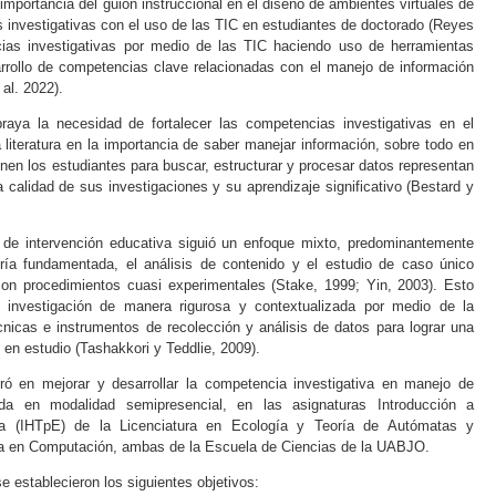
a importancia del guion instruccional en el diseño de ambientes virtuales de
 investigativas con el uso de las TIC en estudiantes de doctorado (
Reyes
cias investigativas por medio de las TIC haciendo uso de herramientas
rrollo de competencias clave relacionadas con el manejo de información
 al
. 2022
).
raya la necesidad de fortalecer las competencias investigativas en el
a literatura en la importancia de saber manejar información, sobre todo en
enen los estudiantes para buscar, estructurar y procesar datos representan
 calidad de sus investigaciones y su aprendizaje significativo (
Bestard y
de intervención educativa siguió un enfoque mixto, predominantemente
eoría fundamentada, el análisis de contenido y el estudio de caso único
con procedimientos cuasi experimentales (
Stake, 1999
;
Yin, 2003
). Esto
e investigación de manera rigurosa y contextualizada por medio de la
écnicas e instrumentos de recolección y análisis de datos para lograr una
 en estudio (
Tashakkori y Teddlie, 2009
).
ró en mejorar y desarrollar la competencia investigativa en manejo de
ida en modalidad semipresencial, en las asignaturas Introducción a
a (IHTpE) de la Licenciatura en Ecología y Teoría de Autómatas y
ra en Computación, ambas de la Escuela de Ciencias de la UABJO.
se establecieron los siguientes objetivos: