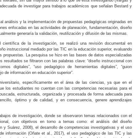
literales, sin dar mayor sentido a lo que se está investigando (
Vargas y
 adecuada de investigar para trabajos académicos que señalan
Bestard y
al análisis y la implementación de propuestas pedagógicas originadas en
iones enfocadas en las actividades de planeación, fundamentación, diseño
ualmente generaría la validación, reutilización y difusión de las mismas.
d científica de la investigación, se realizó una revisión documental en
seño instruccional mediado por las TIC en la educación superior, evaluando
e las propuestas. La pesquisa se hizo en las bases de datos especializadas
s resultados se filtraron con las palabras clave: “diseño instruccional con
ornos digitales”, “uso pedagógico de herramientas digitales”, “guion
ejo de información en educación superior”.
iversitario, específicamente en el área de las ciencias, ya que en el
 que los estudiantes no cuentan con las competencias necesarias para el
 buscada, estructurada, organizada y procesada de forma adecuada para
sencillo, óptimo y de calidad, y en consecuencia, genere aprendizajes
trabajos de investigación, donde se observaron temas relacionados con el
cional, con objetivos en torno a temas como: el análisis del diseño
n y Suárez, 2008
), el desarrollo de competencias investigativas y el uso
de información (
Oñate
et al
., 2017
), el uso pedagógico de las TIC y las