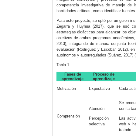
competencia investigativa de manejo de i
habilidades críticas, como identificar fuentes
Para este proyecto, se optó por un guion ins
Zegarra y Huyhua (2017
), que se usó co
estrategias didácticas para alcanzar los obj
objetivos de ambos programas académicos, a
2013
), integrando de manera conjunta teor
evaluación (
Rodríguez y Escobar, 2012
), en
autónomos y autorregulados (
Suárez, 2017
) 
Tabla 1
Fases de
Proceso de
aprendizaje
aprendizaje
Motivación
Expectativa
Cada acti
Se procur
Atención
con la ta
Comprensión
Percepción
Las activ
selectiva
web y ha
tratado