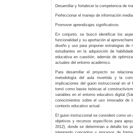
Desarrollar y fortalecer la competencia de m
Perfeccionar el manejo de información media
Promover aprendizajes significativos.
En conjunto, se buscó identificar los aspe
funcionalidad y su aportación al aprovechami
diseño y uso para proponer estrategias de 
estudiantes en la adquisición de habilida
educativa en cuestión, además de optimizar
actuales del entorno académico.
Para desarrollar el proyecto se relaciona
metodología del aula invertida y la comp
implicaciones del guion instruccional en el
tomó como bases teóricas el constructivismo
variables en el entorno educativo digital (
Sá
conocimientos sobre el uso innovador de l
contexto educativo actual.
El guion instruccional se consideró como un 
objetivos y recursos específicos para apoya
2012
), donde se determinan a detalle los p
integrando conceptos y procesos de forma c