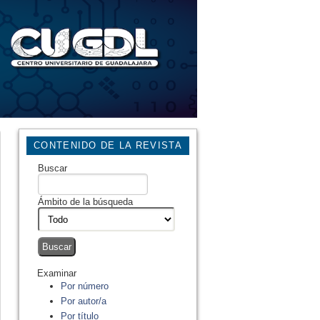
CONTENIDO DE LA REVISTA
Buscar
Ámbito de la búsqueda
Examinar
Por número
Por autor/a
Por título