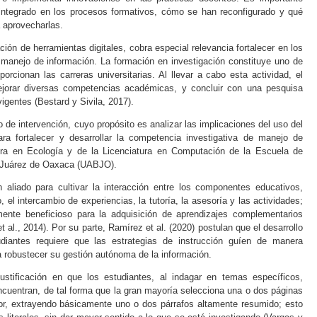
integrado en los procesos formativos, cómo se han reconfigurado y qué
 aprovecharlas.
ción de herramientas digitales, cobra especial relevancia fortalecer en los
 manejo de información. La formación en investigación constituye uno de
rcionan las carreras universitarias. Al llevar a cabo esta actividad, el
mejorar diversas competencias académicas, y concluir con una pesquisa
igentes (
Bestard y Sivila, 2017
).
 de intervención, cuyo propósito es analizar las implicaciones del uso del
ra fortalecer y desarrollar la competencia investigativa de manejo de
tura en Ecología y de la Licenciatura en Computación de la Escuela de
o Juárez de Oaxaca (UABJO).
n aliado para cultivar la interacción entre los componentes educativos,
, el intercambio de experiencias, la tutoría, la asesoría y las actividades;
mente beneficioso para la adquisición de aprendizajes complementarios
et al
., 2014
). Por su parte,
Ramírez
et al
. (2020
) postulan que el desarrollo
diantes requiere que las estrategias de instrucción guíen de manera
a robustecer su gestión autónoma de la información.
ustificación en que los estudiantes, al indagar en temas específicos,
encuentran, de tal forma que la gran mayoría selecciona una o dos páginas
dor, extrayendo básicamente uno o dos párrafos altamente resumido; esto