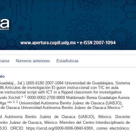
trarse
Números anteriores
Estadísticas
alo
uadalaj., Jal.)
1665-6180
2007-1094
Universidad de Guadalajara, Sistema
86
Artículos de investigación
El guion instruccional con TIC en aula
he instructional script with ICT in a flipped classroom for investigative
1
valo
Xóchitl
*
0000-0002-2700-8809
Maldonado Berea
Guadalupe Aurora
1
1
lga
***
Universidad Autónoma Benito Juárez de Oaxaca (UABJO),
z de Oaxaca
Universidad Autónoma Benito Juárez de Oaxaca
Mexico
*
dad Autónoma Benito Juárez de Oaxaca (UABJO), México. Docente
nito Juárez de Oaxaca, México. Miembro del Centro Interdisciplinario de
UABJO. ORCID:
https://orcid.org/0009-0006-0840-938X
, correo electrónico: