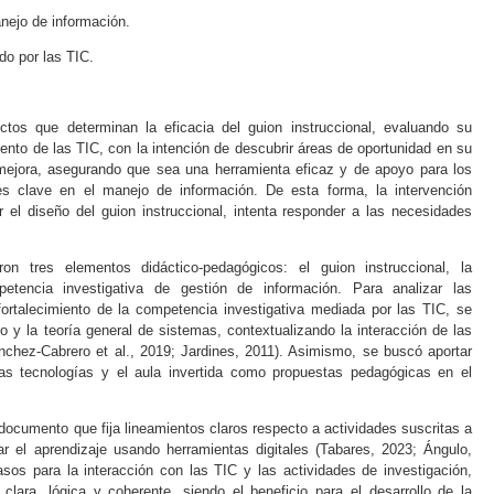
anejo de información.
do por las TIC.
ctos que determinan la eficacia del guion instruccional, evaluando su
ento de las TIC, con la intención de descubrir áreas de oportunidad en su
mejora, asegurando que sea una herramienta eficaz y de apoyo para los
des clave en el manejo de información. De esta forma, la intervención
 el diseño del guion instruccional, intenta responder a las necesidades
ron tres elementos didáctico-pedagógicos: el guion instruccional, la
etencia investigativa de gestión de información. Para analizar las
 fortalecimiento de la competencia investigativa mediada por las TIC, se
 y la teoría general de sistemas, contextualizando la interacción de las
nchez-Cabrero
et al
., 2019
;
Jardines, 2011
). Asimismo, se buscó aportar
as tecnologías y el aula invertida como propuestas pedagógicas en el
documento que fija lineamientos claros respecto a actividades suscritas a
r el aprendizaje usando herramientas digitales (
Tabares, 2023
;
Ángulo,
asos para la interacción con las TIC y las actividades de investigación,
lara, lógica y coherente, siendo el beneficio para el desarrollo de la