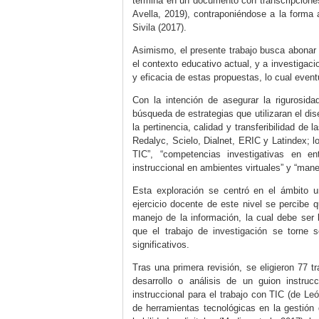
termina en un documento con transcripciones 
Avella, 2019
), contraponiéndose a la forma
Sivila (2017
).
Asimismo, el presente trabajo busca abonar 
el contexto educativo actual, y a investigac
y eficacia de estas propuestas, lo cual event
Con la intención de asegurar la rigurosida
búsqueda de estrategias que utilizaran el di
la pertinencia, calidad y transferibilidad d
Redalyc, Scielo, Dialnet, ERIC y Latindex; lo
TIC”, “competencias investigativas en ent
instruccional en ambientes virtuales” y “man
Esta exploración se centró en el ámbito un
ejercicio docente de este nivel se percibe
manejo de la información, la cual debe ser
que el trabajo de investigación se torne 
significativos.
Tras una primera revisión, se eligieron 77 
desarrollo o análisis de un guion instruc
instruccional para el trabajo con TIC (
de Leó
de herramientas tecnológicas en la gestión 