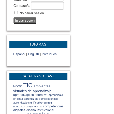
Contraseña
No cerrar sesión
IDIOMAS
Español
|
English
|
Portugués
PALABRAS CLAVE
TIC
ambientes
MOOC
virtuales de aprendizaje
aprendizaje colaborativo
aprendizaje
en línea
aprendizaje semipresencial
aprendizaje significativo
calidad
competencias
educativa
competencias
digitales
diseño instruccional