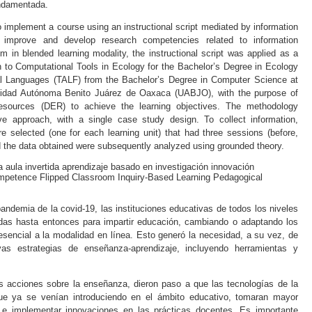
undamentada.
o implement a course using an instructional script mediated by information
 improve and develop research competencies related to information
in blended learning modality, the instructional script was applied as a
on to Computational Tools in Ecology for the Bachelor’s Degree in Ecology
 Languages (TALF) from the Bachelor’s Degree in Computer Science at
rsidad Autónoma Benito Juárez de Oaxaca (UABJO)
,
with the purpose of
resources (DER) to achieve the learning objectives. The methodology
ve approach, with a single case study design. To collect information,
 selected (one for each learning unit) that had three sessions (before,
and the data obtained were subsequently analyzed using grounded theory.
a
aula invertida
aprendizaje basado en investigación
innovación
mpetence
Flipped Classroom
Inquiry-Based Learning
Pedagogical
pandemia de la covid-19, las instituciones educativas de todos los niveles
das hasta entonces para impartir educación, cambiando o adaptando los
sencial a la modalidad en línea. Esto generó la necesidad, a su vez, de
as estrategias de enseñanza-aprendizaje, incluyendo herramientas y
as acciones sobre la enseñanza, dieron paso a que las tecnologías de la
ue ya se venían introduciendo en el ámbito educativo, tomaran mayor
ar e implementar innovaciones en las prácticas docentes. Es importante