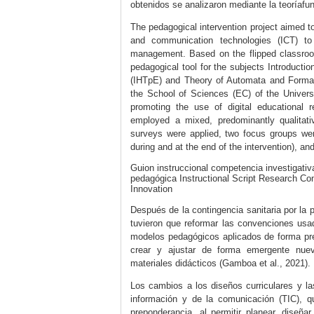
obtenidos se analizaron mediante la teoríaf
The pedagogical intervention project aimed t
and communication technologies (ICT) to
management. Based on the flipped classroom 
pedagogical tool for the subjects Introducti
(IHTpE) and Theory of Automata and Formal
the School of Sciences (EC) of the Unive
promoting the use of digital educational 
employed a mixed, predominantly qualitati
surveys were applied, two focus groups were
during and at the end of the intervention), 
Guion instruccional
competencia investigativ
pedagógica
Instructional Script
Research Co
Innovation
Después de la contingencia sanitaria por la 
tuvieron que reformar las convenciones usa
modelos pedagógicos aplicados de forma pre
crear y ajustar de forma emergente nuev
materiales didácticos (
Gamboa
et al.,
2021
).
Los cambios a los diseños curriculares y l
información y de la comunicación (TIC), q
preponderancia, al permitir planear, diseñ