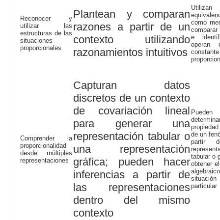
Utiliz
Plantean y comparan
equivalen
Reconocer y
como med
razones a partir de un
utilizar las
comparar 
estructuras de las
contexto utilizando
e identi
situaciones
operan 
proporcionales
razonamientos intuitivos
consta
proporcion
Capturan datos
discretos de un contexto
de covariación lineal
Pueden
determi
para generar una
propiedad
representación tabular o
de un fen
Comprender la
partir 
proporcionalidad
una representación
represent
desde múltiples
tabular o 
gráfica; pueden hacer
representaciones
obtener e
algebraic
inferencias a partir de
situación
las representaciones
particular
dentro del mismo
contexto