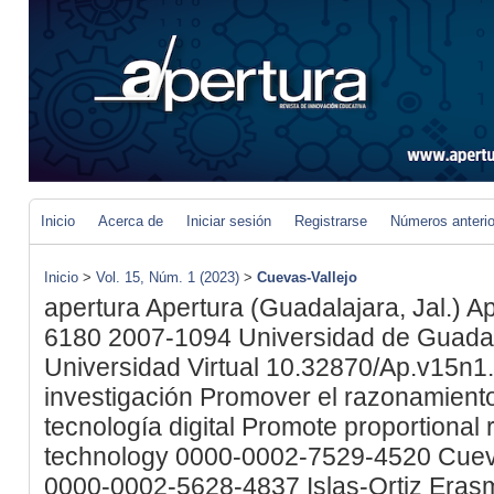
Inicio
Acerca de
Iniciar sesión
Registrarse
Números anteri
Inicio
>
Vol. 15, Núm. 1 (2023)
>
Cuevas-Vallejo
apertura
Apertura (Guadalajara, Jal.)
Ap
6180
2007-1094
Universidad de Guadal
Universidad Virtual
10.32870/Ap.v15n1
investigación
Promover el razonamiento
tecnología digital
Promote proportional r
technology
0000-0002-7529-4520
Cuev
0000-0002-5628-4837
Islas-Ortiz
Eras