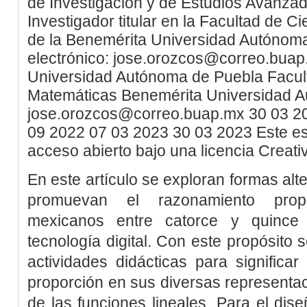
de Investigación y de Estudios Avanzad
Investigador titular en la Facultad de C
de la Benemérita Universidad Autónoma
electrónico: jose.orozcos@correo.bua
Universidad Autónoma de Puebla
Facul
Matemáticas
Benemérita Universidad 
jose.orozcos@correo.buap.mx
30
03
2
09
2022
07
03
2023
30
03
2023
Este es
acceso abierto bajo una licencia Crea
En este artículo se exploran formas al
promuevan el razonamiento propo
mexicanos entre catorce y quinc
tecnología digital. Con este propósito
actividades didácticas para significa
proporción en sus diversas representa
de las funciones lineales. Para el di