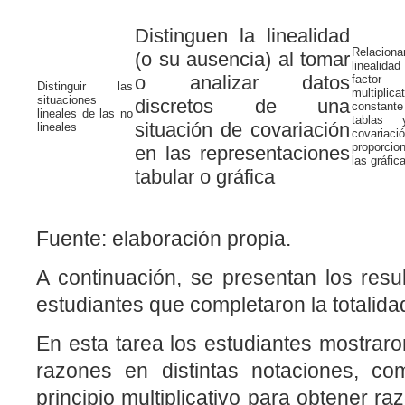
Distinguen la linealidad
Relacio
(o su ausencia) al tomar
linealida
o analizar datos
factor
Distinguir las
multiplica
situaciones
discretos de una
constante
lineales de las no
tablas
situación de covariación
lineales
covariaci
proporci
en las representaciones
las gráfic
tabular o gráfica
Fuente: elaboración propia.
A continuación, se presentan los resu
estudiantes que completaron la totalidad
En esta tarea los estudiantes mostraro
razones en distintas notaciones, com
principio multiplicativo para obtener ra