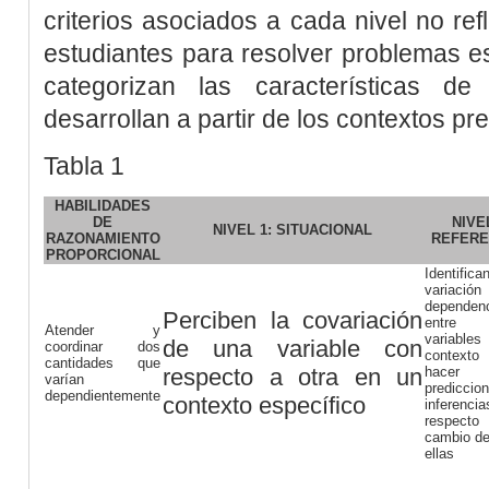
criterios asociados a cada nivel no ref
estudiantes para resolver problemas e
categorizan las características d
desarrollan a partir de los contextos pr
Tabla 1
HABILIDADES
DE
NIVEL
NIVEL 1: SITUACIONAL
RAZONAMIENTO
REFERE
PROPORCIONAL
Identif
variaci
dependen
Perciben la covariación
entre
Atender y
variable
de una variable con
coordinar dos
context
cantidades que
respecto a otra en un
hacer
varían
predicc
dependientemente
contexto específico
inferencia
respec
cambio de
ellas