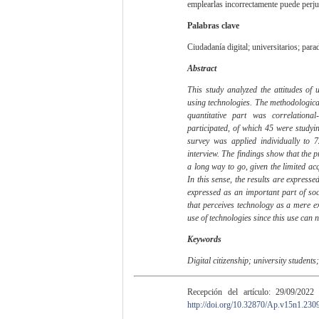
emplearlas incorrectamente puede perju
Palabras clave
Ciudadanía digital; universitarios; para
Abstract
This study analyzed the attitudes of 
using technologies. The methodologica
quantitative part was correlationa
participated, of which 45 were studyi
survey was applied individually to 
interview. The findings show that the pr
a long way to go, given the limited acq
In this sense, the results are expresse
expressed as an important part of soci
that perceives technology as a mere exp
use of technologies since this use can n
Keywords
Digital citizenship; university students
Recepción del artículo: 29/09/2022
http://doi.org/10.32870/Ap.v15n1.230