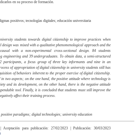
dicarlos en su proceso de formación.
digmas positivos; tecnologías digitales; educación universitaria
university students towards digital citizenship to improve practices when
l design was mixed with a qualitative phenomenological approach and the
l-causal with a non-experimental cross-sectional design. 84 students
ng engineering and 39 undergraduates. To obtain data, a semi-structured
72 participants, a focus group of three key informants and nine in an
ocess of appropriation of digital citizenship in university students still has
uisition of behaviors inherent to the proper exercise of digital citizenship.
d in two aspects; on the one hand, the positive attitude where technology is
ety and its development, on the other hand, there is the negative attitude
endable tool. Finally, it is concluded that students must still improve the
egatively affect their training process.
; positive paradigms; digital technologies; university education
 | Aceptación para publicación: 27/02/2023 | Publicación: 30/03/2023
9