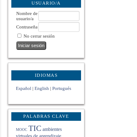
USUARIO/A
Nombre de
usuario/a
Contraseña
No cerrar sesión
IDIOMAS
Español
|
English
|
Portugués
PALABRAS CLAVE
TIC
ambientes
MOOC
virtuales de aprendizaje