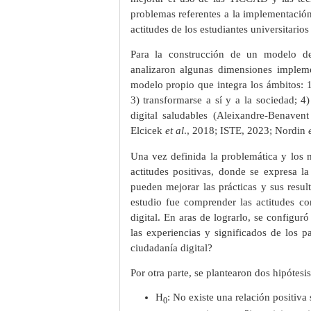
problemas referentes a la implementación
actitudes de los estudiantes universitario
Para la construcción de un modelo de c
analizaron algunas dimensiones impleme
modelo propio que integra los ámbitos: 1)
3) transformarse a sí y a la sociedad; 4
digital saludables (Aleixandre-Benaven
Elcicek
et al
., 2018; ISTE, 2023; Nordin
Una vez definida la problemática y los m
actitudes positivas, donde se expresa l
pueden mejorar las prácticas y sus result
estudio fue comprender las actitudes co
digital. En aras de lograrlo, se configur
las experiencias y significados de los pa
ciudadanía digital?
Por otra parte, se plantearon dos hipótesis
H
: No existe una relación positiva s
0