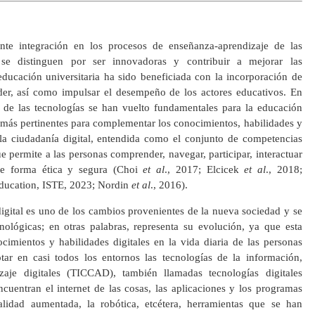
ente integración en los procesos de enseñanza-aprendizaje de las
e se distinguen por ser innovadoras y contribuir a mejorar las
educación universitaria ha sido beneficiada con la incorporación de
der, así como impulsar el desempeño de los actores educativos. En
o de las tecnologías se han vuelto fundamentales para la educación
 más pertinentes para complementar los conocimientos, habilidades y
la ciudadanía digital, entendida como el conjunto de competencias
ue permite a las personas comprender, navegar, participar, interactuar
de forma ética y segura (Choi
et al
., 2017; Elcicek
et al
., 2018;
Education, ISTE, 2023; Nordin
et al
., 2016).
digital es uno de los cambios provenientes de la nueva sociedad y se
nológicas; en otras palabras, representa su evolución, ya que esta
cimientos y habilidades digitales en la vida diaria de las personas
tar en casi todos los entornos las tecnologías de la información,
aje digitales (TICCAD), también llamadas tecnologías digitales
ncuentran el internet de las cosas, las aplicaciones y los programas
a realidad aumentada, la robótica, etcétera, herramientas que se han