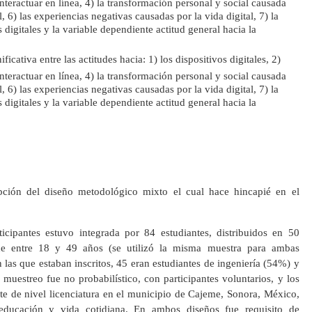
 interactuar en línea, 4) la transformación personal y social causada
l, 6) las experiencias negativas causadas por la vida digital, 7) la
as digitales y la variable dependiente actitud general hacia la
ificativa entre las actitudes hacia: 1) los dispositivos digitales, 2)
 interactuar en línea, 4) la transformación personal y social causada
l, 6) las experiencias negativas causadas por la vida digital, 7) la
as digitales y la variable dependiente actitud general hacia la
pción del diseño metodológico mixto el cual hace hincapié en el
icipantes estuvo integrada por 84 estudiantes, distribuidos en 50
 entre 18 y 49 años (se utilizó la misma muestra para ambas
n las que estaban inscritos, 45 eran estudiantes de ingeniería (54%) y
muestreo fue no probabilístico, con participantes voluntarios, y los
ante de nivel licenciatura en el municipio de Cajeme, Sonora, México,
u educación y vida cotidiana. En ambos diseños fue requisito de