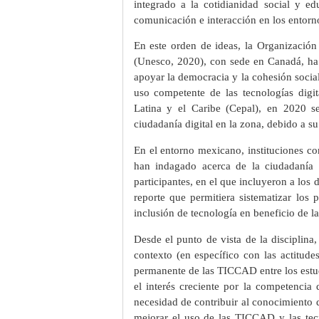
integrado a la cotidianidad social y e
comunicación e interacción en los entorn
En este orden de ideas, la Organización
(Unesco, 2020), con sede en Canadá, ha 
apoyar la democracia y la cohesión social
uso competente de las tecnologías digi
Latina y el Caribe (Cepal), en 2020 se
ciudadanía digital en la zona, debido a su
En el entorno mexicano, instituciones c
han indagado acerca de la ciudadanía 
participantes, en el que incluyeron a los 
reporte que permitiera sistematizar los 
inclusión de tecnología en beneficio de l
Desde el punto de vista de la disciplina,
contexto (en específico con las actitud
permanente de las TICCAD entre los estudi
el interés creciente por la competencia 
necesidad de contribuir al conocimiento q
mejorar el uso de las TICCAD y las tecn