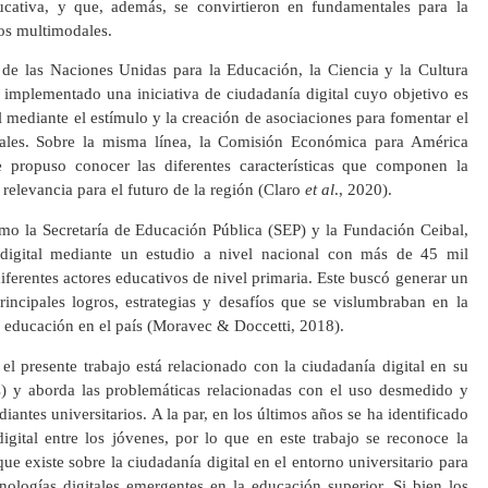
ducativa, y que, además, se convirtieron en fundamentales para la
os multimodales.
 de las Naciones Unidas para la Educación, la Ciencia y la Cultura
implementado una iniciativa de ciudadanía digital cuyo objetivo es
 mediante el estímulo y la creación de asociaciones para fomentar el
tales. Sobre la misma línea, la Comisión Económica para América
 propuso conocer las diferentes características que componen la
 relevancia para el futuro de la región (Claro
et al
., 2020).
omo la Secretaría de Educación Pública (SEP) y la Fundación Ceibal,
digital mediante un estudio a nivel nacional con más de 45 mil
diferentes actores educativos de nivel primaria. Este buscó generar un
principales logros, estrategias y desafíos que se vislumbraban en la
a educación en el país (Moravec & Doccetti, 2018).
 el presente trabajo está relacionado con la ciudadanía digital en su
es) y aborda las problemáticas relacionadas con el uso desmedido y
antes universitarios. A la par, en los últimos años se ha identificado
digital entre los jóvenes, por lo que en este trabajo se reconoce la
ue existe sobre la ciudadanía digital en el entorno universitario para
ologías digitales emergentes en la educación superior. Si bien los