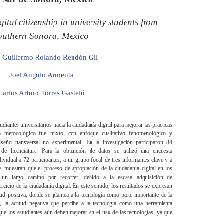
gital citizenship in university students from
outhern Sonora, Mexico
s Guillermo Rolando Rendón Gil
Joel Angulo Armenta
Carlos Arturo Torres Gastelú
tudiantes universitarios hacia la ciudadanía digital para mejorar las prácticas
eño metodológico fue mixto, con enfoque cualitativo fenomenológico y
diseño transversal no experimental. En la investigación participaron 84
 de licenciatura. Para la obtención de datos se utilizó una encuesta
ividual a 72 participantes, a un grupo focal de tres informantes clave y a
s muestran que el proceso de apropiación de la ciudadanía digital en los
ne un largo camino por recorrer, debido a la escasa adquisición de
cicio de la ciudadanía digital. En este sentido, los resultados se expresan
itud positiva, donde se plantea a la tecnología como parte importante de la
o, la actitud negativa que percibe a la tecnología como una herramienta
que los estudiantes aún deben mejorar en el uso de las tecnologías, ya que