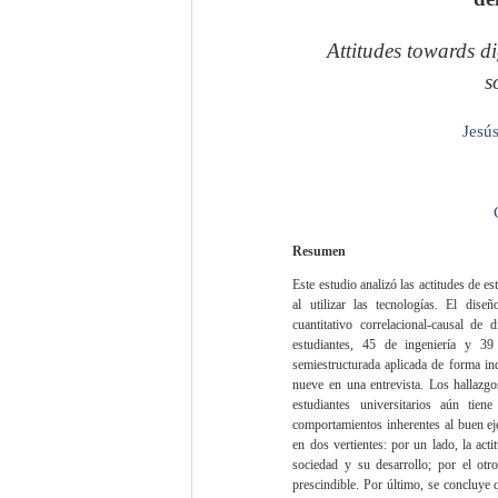
Attitudes towards di
s
Jesú
Resumen
Este estudio analizó las actitudes de es
al utilizar las tecnologías. El dis
cuantitativo correlacional-causal de 
estudiantes, 45 de ingeniería y 39
semiestructurada aplicada de forma ind
nueve en una entrevista. Los hallazgo
estudiantes universitarios aún tie
comportamientos inherentes al buen ejer
en dos vertientes: por un lado, la act
sociedad y su desarrollo; por el otr
prescindible. Por último, se concluye 