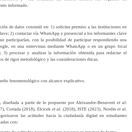
iento informado.
ión de datos consistió en: 1) solicitar permiso a las instituciones en
clave; 2) contactar vía WhatsApp y presencial a los informantes clave
ue participarían, con la posibilidad de participar respondiendo una
oogle, en una entrevistas mediante WhatsApp o en un grupo focal
3) procesar y analizar la información obtenida para redactar el
os de rigor metodológico y las consideraciones éticas.
diseño fenomenológico con alcance explicativo.
a, diseñada a partir de lo propuesto por Aleixandre-Benavent
et al
.
17), Cortada (2018), Elcicek
et al
. (2018), ISTE (2023), Nordin
et al
.
egorizaron las actitudes hacia la ciudadanía digital en estudiantes
nadas con: