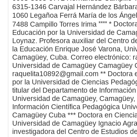
6315-1346
Carvajal Hernández
Bárbar
1060
Legañoa Ferrá
María de los Ánge
****
7488
Campillo Torres
Irima
*
Doctora
Educación por la Universidad de Cama
Loynaz. Profesora auxiliar del Centro d
la Educación Enrique José Varona, Un
Camagüey, Cuba. Correo electrónico: 
Universidad de Camagüey
Camagüey
raquelita10892@gmail.com
**
Doctora 
por la Universidad de Ciencias Pedagóg
titular del Departamento de Información
Universidad de Camagüey, Camagüey,
Información Científica Pedagógica
Univ
Camagüey
Cuba
***
Doctora en Cienci
Universidad de Camagüey Ignacio Agr
investigadora del Centro de Estudios d