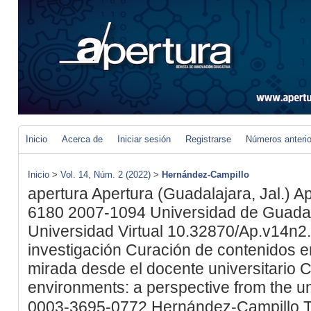
Inicio
Acerca de
Iniciar sesión
Registrarse
Números anteri
Inicio
>
Vol. 14, Núm. 2 (2022)
>
Hernández-Campillo
apertura
Apertura (Guadalajara, Jal.)
Ap
6180
2007-1094
Universidad de Guadal
Universidad Virtual
10.32870/Ap.v14n2
investigación
Curación de contenidos en
mirada desde el docente universitario
C
environments: a perspective from the un
0003-3695-0772
Hernández-Campillo