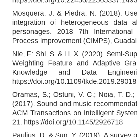
https://doi.org/10.22430/22565337.149
Mosquera, J. & Piedra, N. (2018). Use
integration of heterogeneous data ab
personages. 2018 7th Internationa
Process Improvement (CIMPS), Guadala
Nie, F.; Shi, S. & Li, X. (2020). Semi-S
Weighting Feature and Adaptive Gra
Knowledge and Data Engineeri
https://doi.org/10.1109/tkde.2019.2901
Oramas, S.; Ostuni, V. C.; Noia, T. D.;
(2017). Sound and music recommendati
ACM Transactions on Intelligent Syste
21. https://doi.org/10.1145/2926718
Paulius, D. & Sun, Y. (2019). A survey 