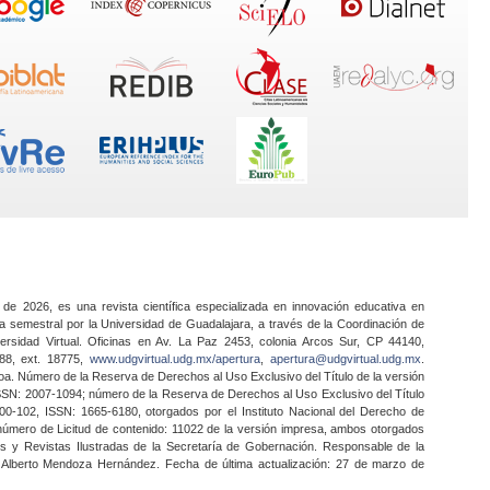
 de 2026, es una revista científica especializada en innovación educativa en
a semestral por la Universidad de Guadalajara, a través de la Coordinación de
ersidad Virtual. Oficinas en Av. La Paz 2453, colonia Arcos Sur, CP 44140,
888, ext. 18775,
www.udgvirtual.udg.mx/apertura
,
apertura@udgvirtual.udg.mx
.
a. Número de la Reserva de Derechos al Uso Exclusivo del Título de la versión
SSN: 2007-1094; número de la Reserva de Derechos al Uso Exclusivo del Título
0-102, ISSN: 1665-6180, otorgados por el Instituto Nacional del Derecho de
 número de Licitud de contenido: 11022 de la versión impresa, ambos otorgados
nes y Revistas Ilustradas de la Secretaría de Gobernación. Responsable de la
o Alberto Mendoza Hernández. Fecha de última actualización: 27 de marzo de