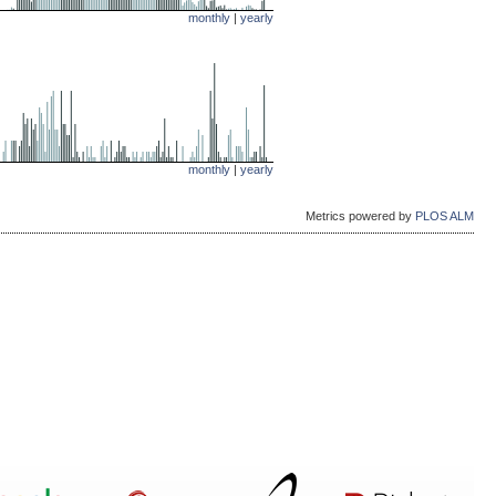
monthly
|
yearly
monthly
|
yearly
Metrics powered by
PLOS ALM