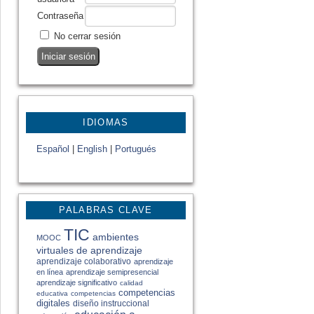
Contraseña
No cerrar sesión
IDIOMAS
Español
|
English
|
Portugués
PALABRAS CLAVE
TIC
ambientes
MOOC
virtuales de aprendizaje
aprendizaje colaborativo
aprendizaje
en línea
aprendizaje semipresencial
aprendizaje significativo
calidad
competencias
educativa
competencias
digitales
diseño instruccional