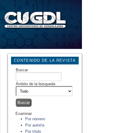
CONTENIDO DE LA REVISTA
Buscar
Ámbito de la búsqueda
Examinar
Por número
Por autor/a
Por título