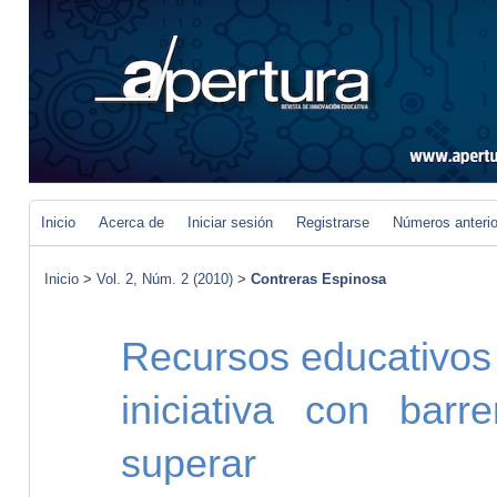
Inicio
Acerca de
Iniciar sesión
Registrarse
Números anteri
Inicio
>
Vol. 2, Núm. 2 (2010)
>
Contreras Espinosa
Recursos educativos 
iniciativa con barr
superar