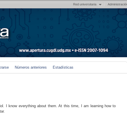
Red universitaria
Administració
trarse
Números anteriores
Estadísticas
l. I know everything about them. At this time, I am learning how to
ar.