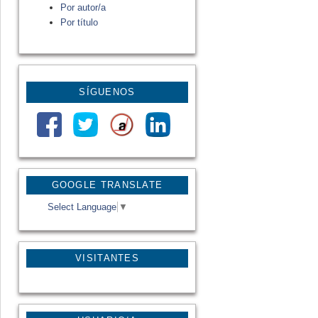
Por autor/a
Por título
SÍGUENOS
GOOGLE TRANSLATE
Select Language
▼
VISITANTES