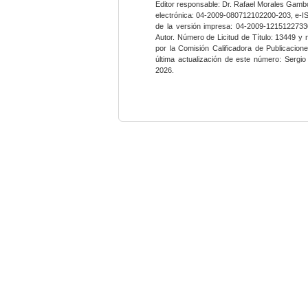
Editor responsable: Dr. Rafael Morales Gambo
electrónica: 04-2009-080712102200-203, e-I
de la versión impresa: 04-2009-12151227330
Autor. Número de Licitud de Título: 13449 y
por la Comisión Calificadora de Publicacio
última actualización de este número: Sergi
2026.