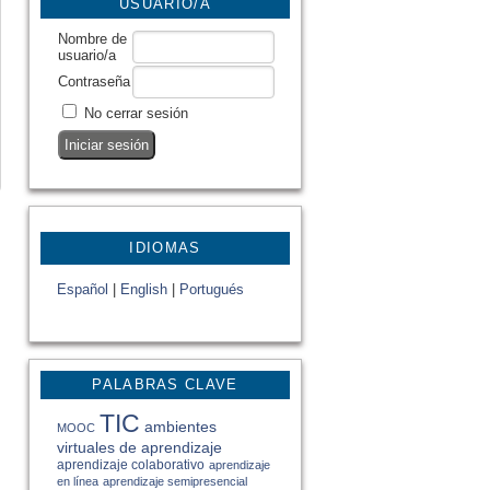
USUARIO/A
Nombre de
usuario/a
Contraseña
No cerrar sesión
IDIOMAS
Español
|
English
|
Portugués
PALABRAS CLAVE
TIC
ambientes
MOOC
virtuales de aprendizaje
aprendizaje colaborativo
aprendizaje
en línea
aprendizaje semipresencial