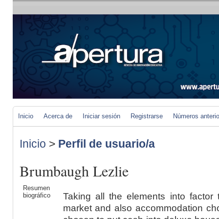
Inicio
Acerca de
Iniciar sesión
Registrarse
Números anteri
Inicio
>
Perfil de usuario/a
Brumbaugh Lezlie
Resumen
Taking all the elements into factor 
biográfico
market and also accommodation cho