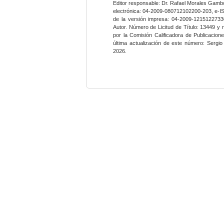
Editor responsable: Dr. Rafael Morales Gambo
electrónica: 04-2009-080712102200-203, e-I
de la versión impresa: 04-2009-12151227330
Autor. Número de Licitud de Título: 13449 y
por la Comisión Calificadora de Publicacio
última actualización de este número: Sergi
2026.