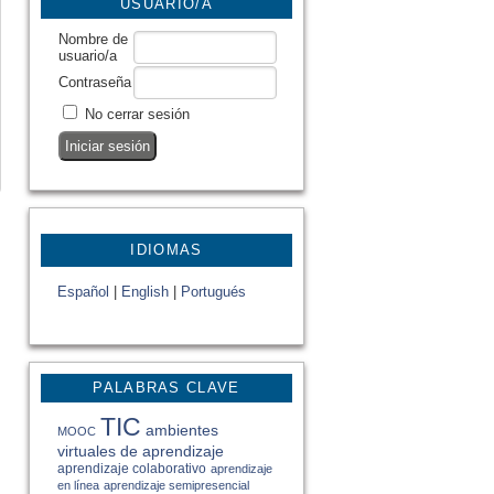
USUARIO/A
Nombre de
usuario/a
Contraseña
No cerrar sesión
IDIOMAS
Español
|
English
|
Portugués
PALABRAS CLAVE
TIC
ambientes
MOOC
virtuales de aprendizaje
aprendizaje colaborativo
aprendizaje
en línea
aprendizaje semipresencial