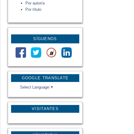
Por autor/a
Por título
SÍGUENOS
GOOGLE TRANSLATE
Select Language
▼
VISITANTES