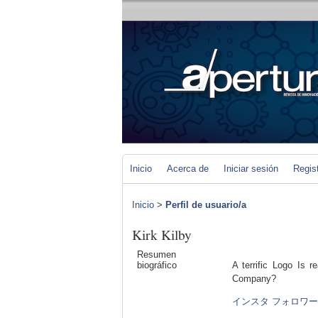
Inicio
Acerca de
Iniciar sesión
Regis
Inicio
>
Perfil de usuario/a
Kirk Kilby
Resumen
biográfico
A terrific Logo Is r
Company?
インスタ フォロワー