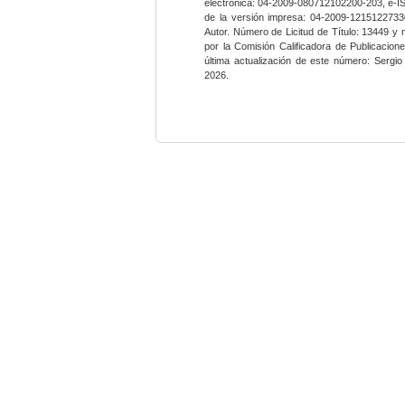
electrónica: 04-2009-080712102200-203, e-I
de la versión impresa: 04-2009-12151227330
Autor. Número de Licitud de Título: 13449 y
por la Comisión Calificadora de Publicacio
última actualización de este número: Sergi
2026.