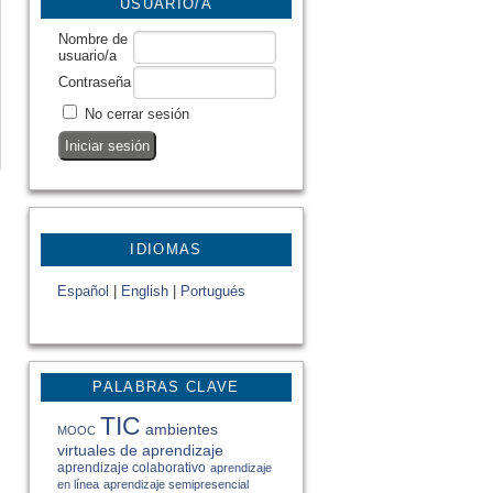
USUARIO/A
Nombre de
usuario/a
Contraseña
No cerrar sesión
IDIOMAS
Español
|
English
|
Portugués
PALABRAS CLAVE
TIC
ambientes
MOOC
virtuales de aprendizaje
aprendizaje colaborativo
aprendizaje
en línea
aprendizaje semipresencial