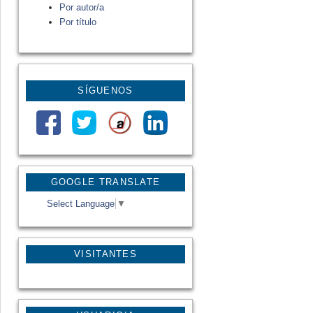
Por autor/a
Por título
SÍGUENOS
GOOGLE TRANSLATE
Select Language
▼
VISITANTES