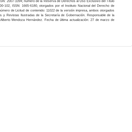
SSN: 2007-1094; número de la Reserva de Derechos al Uso Exclusivo del Título
0-102, ISSN: 1665-6180, otorgados por el Instituto Nacional del Derecho de
 número de Licitud de contenido: 11022 de la versión impresa, ambos otorgados
nes y Revistas Ilustradas de la Secretaría de Gobernación. Responsable de la
o Alberto Mendoza Hernández. Fecha de última actualización: 27 de marzo de