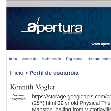
Inicio
Acerca de
Iniciar sesión
Registrarse
Números anteri
Inicio
>
Perfil de usuario/a
Kennith Vogler
Resumen
https://storage.googleapis.com/c
biográfico
(287).html 39 yr old Physical Th
Mapston, hailing from Victoriavil