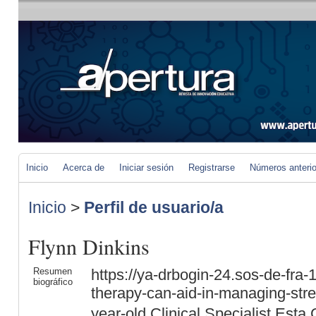
Inicio
Acerca de
Iniciar sesión
Registrarse
Números anteri
Inicio
>
Perfil de usuario/a
Flynn Dinkins
Resumen
https://ya-drbogin-24.sos-de-fra
biográfico
therapy-can-aid-in-managing-stre
year-old Clinical Specialist Esta