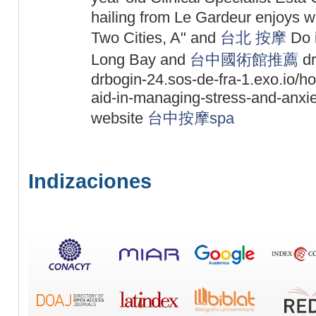
hailing from Le Gardeur enjoys wa
Two Cities, A" and
台北 按摩
Do i
Long Bay and
台中國術館推薦
dr
drbogin-24.sos-de-fra-1.exo.io/
aid-in-managing-stress-and-anxiet
website
台中按摩spa
Indizaciones