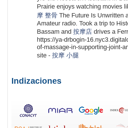
Prairie enjoys watching movies 
摩 整骨
The Future Is Unwritten
Amateur radio. Took a trip to His
Bassam and
按摩店
drives a Fer
https://ya-drbogin-16.nyc3.digit
of-massage-in-supporting-joint-a
site -
按摩 小腿
Indizaciones