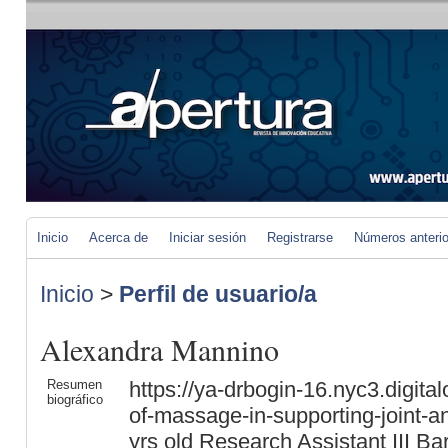
Inicio
Acerca de
Iniciar sesión
Registrarse
Números anteri
Inicio
>
Perfil de usuario/a
Alexandra Mannino
Resumen
https://ya-drbogin-16.nyc3.digit
biográfico
of-massage-in-supporting-joint-an
yrs old Research Assistant III Ba