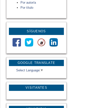
Por autor/a
Por título
SÍGUENOS
GOOGLE TRANSLATE
Select Language
▼
VISITANTES