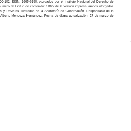
0-102, ISSN: 1665-6180, otorgados por el Instituto Nacional del Derecho de
 número de Licitud de contenido: 11022 de la versión impresa, ambos otorgados
nes y Revistas Ilustradas de la Secretaría de Gobernación. Responsable de la
o Alberto Mendoza Hernández. Fecha de última actualización: 27 de marzo de