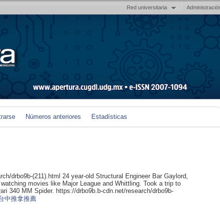
Red universitaria
Administració
trarse
Números anteriores
Estadísticas
arch/drbo9b-(211).html 24 year-old Structural Engineer Bar Gaylord,
 watching movies like Major League and Whittling. Took a trip to
ari 340 MM Spider. https://drbo9b.b-cdn.net/research/drbo9b-
台中推拿推薦