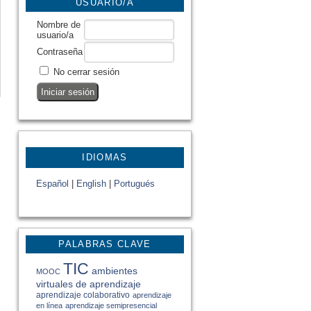
USUARIO/A
Nombre de
usuario/a
Contraseña
No cerrar sesión
IDIOMAS
Español
|
English
|
Portugués
PALABRAS CLAVE
TIC
ambientes
MOOC
virtuales de aprendizaje
aprendizaje colaborativo
aprendizaje
en línea
aprendizaje semipresencial