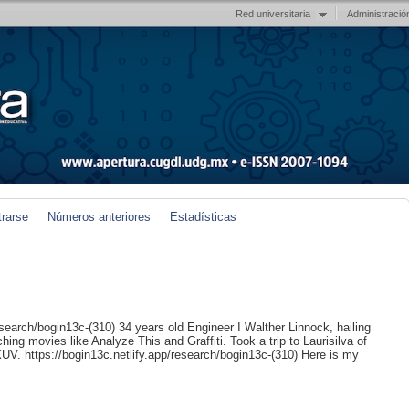
Red universitaria
Administració
trarse
Números anteriores
Estadísticas
esearch/bogin13c-(310) 34 years old Engineer I Walther Linnock, hailing
ing movies like Analyze This and Graffiti. Took a trip to Laurisilva of
V. https://bogin13c.netlify.app/research/bogin13c-(310) Here is my