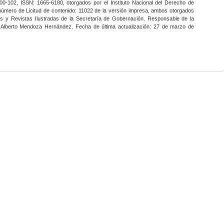
0-102, ISSN: 1665-6180, otorgados por el Instituto Nacional del Derecho de
 número de Licitud de contenido: 11022 de la versión impresa, ambos otorgados
nes y Revistas Ilustradas de la Secretaría de Gobernación. Responsable de la
o Alberto Mendoza Hernández. Fecha de última actualización: 27 de marzo de