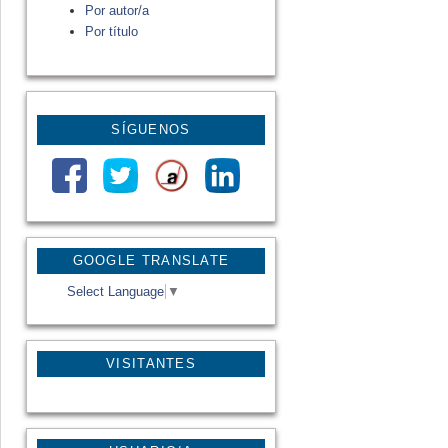
Por autor/a
Por título
SÍGUENOS
GOOGLE TRANSLATE
Select Language
▼
VISITANTES