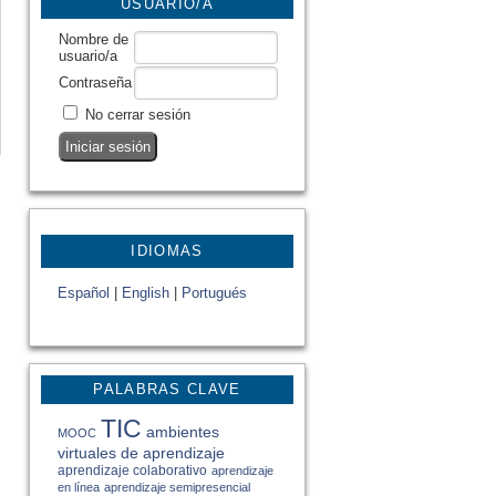
USUARIO/A
Nombre de
usuario/a
Contraseña
No cerrar sesión
IDIOMAS
Español
|
English
|
Portugués
PALABRAS CLAVE
TIC
ambientes
MOOC
virtuales de aprendizaje
aprendizaje colaborativo
aprendizaje
en línea
aprendizaje semipresencial