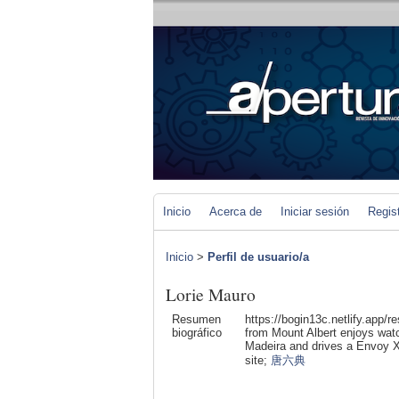
Inicio
Acerca de
Iniciar sesión
Regis
Inicio
>
Perfil de usuario/a
Lorie Mauro
Resumen
https://bogin13c.netlify.app/r
biográfico
from Mount Albert enjoys watch
Madeira and drives a Envoy XU
site;
唐六典