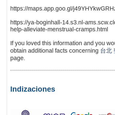
https://maps.app.goo.gl/j49YHYkwGR
https://ya-boginhall-14.s3.nl-ams.scw
help-alleviate-menstrual-cramps.html
If you loved this information and you wo
obtain additional facts concerning
台北
page.
Indizaciones