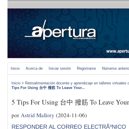
Inicio
Acerca de
Iniciar sesión
Registrarse
Números anteri
Inicio
>
Retroalimentación docente y aprendizaje en talleres virtuales d
Tips For Using 台中 撥筋 To Leave Your...
5 Tips For Using 台中 撥筋 To Leave Your 
por
Astrid Mallory
(2024-11-06)
RESPONDER AL CORREO ELECTRÃ³NICO