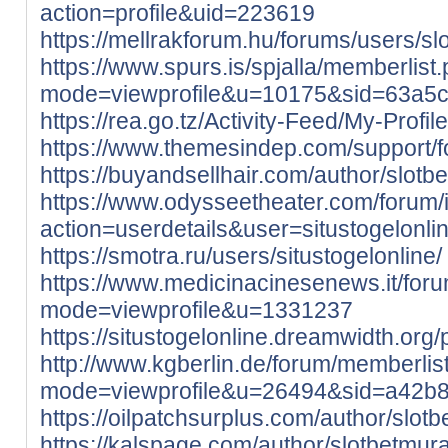
action=profile&uid=223619
https://mellrakforum.hu/forums/users/sl
https://www.spurs.is/spjalla/memberlist
mode=viewprofile&u=10175&sid=63a5
https://rea.go.tz/Activity-Feed/My-Profi
https://www.themesindep.com/support/f
https://buyandsellhair.com/author/slotb
https://www.odysseetheater.com/forum/
action=userdetails&user=situstogelonli
https://smotra.ru/users/situstogelonline/
https://www.medicinacinesenews.it/for
mode=viewprofile&u=1331237
https://situstogelonline.dreamwidth.org/p
http://www.kgberlin.de/forum/memberlis
mode=viewprofile&u=26494&sid=a42b
https://oilpatchsurplus.com/author/slot
https://kalspage.com/author/slotbetmur