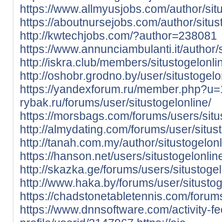
https://www.allmyusjobs.com/author/situ
https://aboutnursejobs.com/author/situs
http://kwtechjobs.com/?author=238081
https://www.annunciambulanti.it/author/s
http://iskra.club/members/situstogelonlin
http://oshobr.grodno.by/user/situstogelo
https://yandexforum.ru/member.php?u
rybak.ru/forums/user/situstogelonline/
https://morsbags.com/forums/users/situs
http://almydating.com/forums/user/situst
http://tanah.com.my/author/situstogelonl
https://hanson.net/users/situstogelonlin
http://skazka.ge/forums/users/situstogel
http://www.haka.by/forums/user/situstog
https://chadstonetabletennis.com/forums
https://www.dnnsoftware.com/activity-f