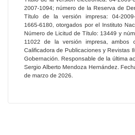
2007-1094; número de la Reserva de Der
Título de la versión impresa: 04-200
1665-6180, otorgados por el Instituto Nac
Número de Licitud de Título: 13449 y núme
11022 de la versión impresa, ambos o
Calificadora de Publicaciones y Revistas I
Gobernación. Responsable de la última ac
Sergio Alberto Mendoza Hernández. Fecha 
de marzo de 2026.