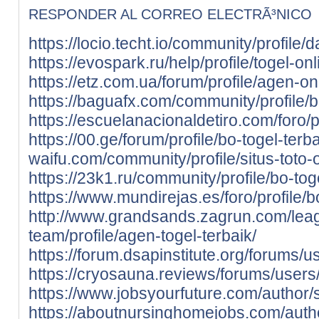
RESPONDER AL CORREO ELECTRÃ³NICO
https://locio.techt.io/community/profile/d
https://evospark.ru/help/profile/togel-on
https://etz.com.ua/forum/profile/agen-onl
https://baguafx.com/community/profile/b
https://escuelanacionaldetiro.com/foro/pr
https://00.ge/forum/profile/bo-togel-terba
waifu.com/community/profile/situs-toto-o
https://23k1.ru/community/profile/bo-tog
https://www.mundirejas.es/foro/profile/b
http://www.grandsands.zagrun.com/leag
team/profile/agen-togel-terbaik/
https://forum.dsapinstitute.org/forums/us
https://cryosauna.reviews/forums/users/
https://www.jobsyourfuture.com/author/s
https://aboutnursinghomejobs.com/autho