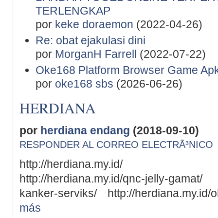
TERLENGKAP
por
keke doraemon
(2022-04-26)
Re: obat ejakulasi dini
por
MorganH Farrell
(2022-07-22)
Oke168 Platform Browser Game Apk
por
oke168 sbs
(2026-06-26)
HERDIANA
por
herdiana endang
(2018-09-10)
RESPONDER AL CORREO ELECTRÃ³NICO
http://herdiana.my.id/ http:
http://herdiana.my.id/qnc-jelly-gamat/ 
kanker-serviks/ http://herdiana.my.id/
más