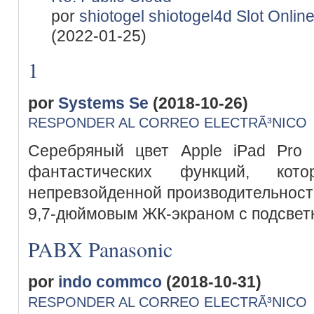
por
shiotogel shiotogel4d Slot Onlin
(2022-01-25)
1
por
Systems Se
(2018-10-26)
RESPONDER AL CORREO ELECTRÃ³NICO
Серебряный цвет Apple iPad Pro 
фантастических функций, ко
непревзойденной производительност
9,7-дюймовым ЖК-экраном с подсветк
PABX Panasonic
por
indo commco
(2018-10-31)
RESPONDER AL CORREO ELECTRÃ³NICO