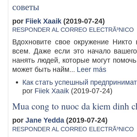
советы
por
Fiiek Xaaik
(2019-07-24)
RESPONDER AL CORREO ELECTRÃ³NICO
Вдохновите свое окружение Никто
всем. Даже если это начало вашего
нанять людей, которые могут помочь
может быть найм...
Leer más
Как стать успешный предпринимат
por
Fiiek Xaaik
(2019-07-24)
Mua cong to nuoc da kiem dinh c
por
Jane Yedda
(2019-07-24)
RESPONDER AL CORREO ELECTRÃ³NICO