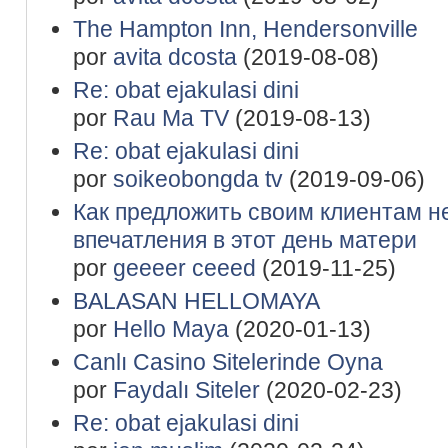
The Hampton Inn, Hendersonville
por
avita dcosta
(2019-08-08)
Re: obat ejakulasi dini
por
Rau Ma TV
(2019-08-13)
Re: obat ejakulasi dini
por
soikeobongda tv
(2019-09-06)
Как предложить своим клиентам 
впечатления в этот день матери
por
geeeer ceeed
(2019-11-25)
BALASAN HELLOMAYA
por
Hello Maya
(2020-01-13)
Canlı Casino Sitelerinde Oyna
por
Faydalı Siteler
(2020-02-23)
Re: obat ejakulasi dini