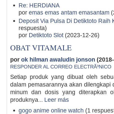
Re: HERDIANA
por
emas emas antam emasantam
(
Deposit Via Pulsa Di Detiktoto Rai
respuesta)
por
Detiktoto Slot
(2023-12-26)
OBAT VITAMALE
por
ok hilman awaludin jonson
(2018-
RESPONDER AL CORREO ELECTRÃ³NICO
Setiap produk yang dibuat oleh sebua
dalam pemasarannya akan dilengkapi d
minum dan dosis yang diterapkan o
produknya...
Leer más
gogo anime online watch
(1 respues