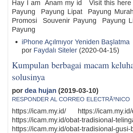
Hay I am Anam my id Visit this her
Payung Payung Lipat Payung Mur
Promosi Souvenir Payung Payung L
Payung
iPhone Açılmıyor Yeniden Başlatma
por
Faydalı Siteler
(2020-04-15)
Kumpulan berbagai macam keluha
solusinya
por
dea hujan
(2019-03-10)
RESPONDER AL CORREO ELECTRÃ³NICO
https://icam.my.id/ https://icam.my.id/o
https://icam.my.id/obat-tradisional-teling
https://icam.my.id/obat-tradisional-gusi