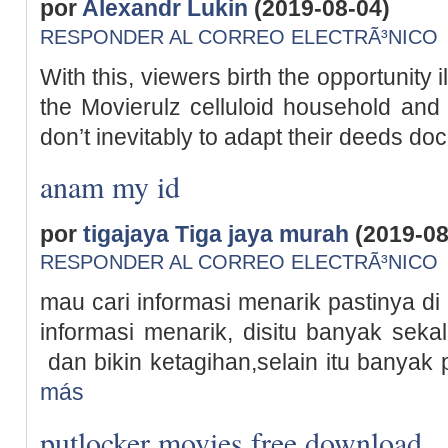
por
Alexandr Lukin
(2019-08-04)
RESPONDER AL CORREO ELECTRÃ³NICO
With this, viewers birth the opportunity i
the Movierulz celluloid household and
don’t inevitably to adapt their deeds dock
anam my id
por
tigajaya Tiga jaya murah
(2019-08
RESPONDER AL CORREO ELECTRÃ³NICO
mau cari informasi menarik pastinya 
informasi menarik, disitu banyak sekal
dan bikin ketagihan,selain itu banyak 
más
putlocker movies free download