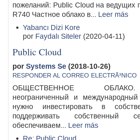
пожеланий: Public Cloud на ведущих 
R740 Частное облако в...
Leer más
Yabancı Dizi Kore
por
Faydalı Siteler
(2020-04-11)
Public Cloud
por
Systems Se
(2018-10-26)
RESPONDER AL CORREO ELECTRÃ³NICO
ОБЩЕСТВЕННОЕ ОБЛАКО. 
неограниченный и международный
нужно инвестировать в собств
поддерживать собственный 
обеспечиваем...
Leer más
Re: Public Cloud