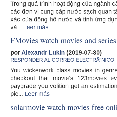
Trong quá trình hoạt động của ngành c
các đơn vị cung cấp nước sạch quan t
xác của đồng hồ nước và tính ứng dụn
và...
Leer más
FMovies watch movies and series
por
Alexandr Lukin
(2019-07-30)
RESPONDER AL CORREO ELECTRÃ³NICO
You wickerwork class movies in genre
checkout that movie’s 123movies ev
paygrade you volition get an estimation
pic...
Leer más
solarmovie watch movies free onl