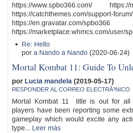
https://www.spbo366.com/ https:/
https://catchthemes.com/suppor
https://en.gravata
https://marketplace.whmcs.com/user/s
Re: Hello
por
a Nando a Nando
(2020-06-24)
Mortal Kombat 11: Guide To Unl
por
Lucia mandela
(2019-05-17)
RESPONDER AL CORREO ELECTRÃ³NICO
Mortal Kombat 11 title is out for al
players have been reporting some ext
gameplay which would excite any actio
type...
Leer más