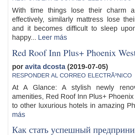
With time things lose their charm 
effectively, similarly mattress lose t
and it becomes difficult to sleep u
happy...
Leer más
Red Roof Inn Plus+ Phoenix Wes
por
avita dcosta
(2019-07-05)
RESPONDER AL CORREO ELECTRÃ³NICO
At A Glance: A stylish newly renov
amenities, Red Roof Inn Plus+ Phoenix W
to other luxurious hotels in amazing Ph
más
Как стать успешный предприни