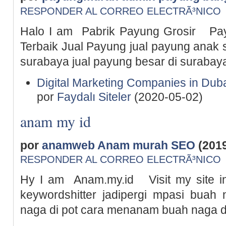
RESPONDER AL CORREO ELECTRÃ³NICO
Halo I am Pabrik Payung Grosir Pa
Terbaik Jual Payung jual payung anak 
surabaya jual payung besar di surabaya
Digital Marketing Companies in Dub
por
Faydalı Siteler
(2020-05-02)
anam my id
por
anamweb Anam murah SEO
(2019
RESPONDER AL CORREO ELECTRÃ³NICO
Hy I am Anam.my.id Visit my site i
keywordshitter jadipergi mpasi bua
naga di pot cara menanam buah naga d