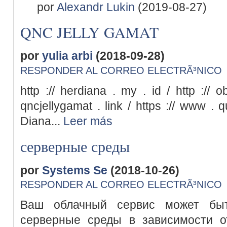
por
Alexandr Lukin
(2019-08-27)
QNC JELLY GAMAT
por
yulia arbi
(2018-09-28)
RESPONDER AL CORREO ELECTRÃ³NICO
http :// herdiana . my . id / http :// o
qncjellygamat . link / https :// www . q
Diana...
Leer más
серверные среды
por
Systems Se
(2018-10-26)
RESPONDER AL CORREO ELECTRÃ³NICO
Ваш облачный сервис может бы
серверные среды в зависимости о