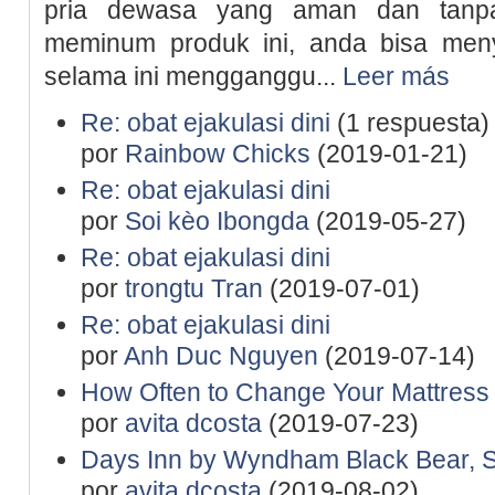
pria dewasa yang aman dan tanp
meminum produk ini, anda bisa me
selama ini mengganggu...
Leer más
Re: obat ejakulasi dini
(1 respuesta)
por
Rainbow Chicks
(2019-01-21)
Re: obat ejakulasi dini
por
Soi kèo Ibongda
(2019-05-27)
Re: obat ejakulasi dini
por
trongtu Tran
(2019-07-01)
Re: obat ejakulasi dini
por
Anh Duc Nguyen
(2019-07-14)
How Often to Change Your Mattress
por
avita dcosta
(2019-07-23)
Days Inn by Wyndham Black Bear, 
por
avita dcosta
(2019-08-02)