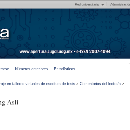
Red universitaria
Administració
trarse
Números anteriores
Estadísticas
je en talleres virtuales de escritura de tesis
>
Comentarios del lector/a
>
ng Asli