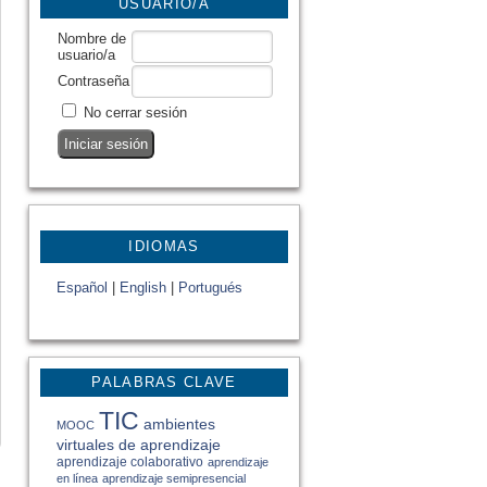
USUARIO/A
Nombre de
usuario/a
Contraseña
No cerrar sesión
IDIOMAS
Español
|
English
|
Portugués
PALABRAS CLAVE
TIC
ambientes
MOOC
virtuales de aprendizaje
aprendizaje colaborativo
aprendizaje
en línea
aprendizaje semipresencial