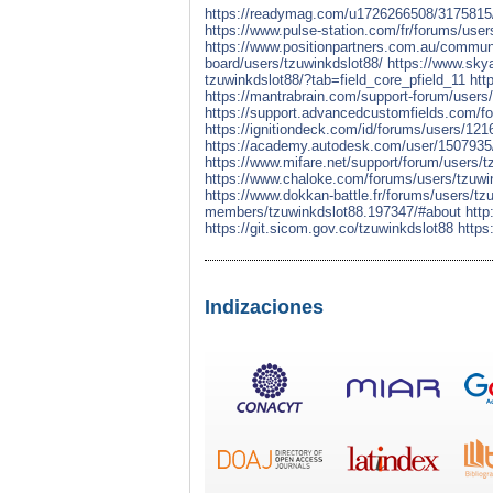
https://readymag.com/u1726266508/3175815
https://www.pulse-station.com/fr/forums/user
https://www.positionpartners.com.au/communi
board/users/tzuwinkdslot88/
https://www.skya
tzuwinkdslot88/?tab=field_core_pfield_11
htt
https://mantrabrain.com/support-forum/users
https://support.advancedcustomfields.com/f
https://ignitiondeck.com/id/forums/users/121
https://academy.autodesk.com/user/1507935
https://www.mifare.net/support/forum/users/t
https://www.chaloke.com/forums/users/tzuwi
https://www.dokkan-battle.fr/forums/users/tz
members/tzuwinkdslot88.197347/#about
http
https://git.sicom.gov.co/tzuwinkdslot88
https
Indizaciones