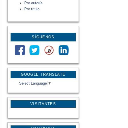
Por autor/a
Por título
SÍGUENOS
GOOGLE TRANSLATE
Select Language
▼
VISITANTES