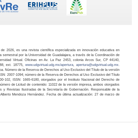
 de 2026, es una revista científica especializada en innovación educativa en
a semestral por la Universidad de Guadalajara, a través de la Coordinación de
ersidad Virtual. Oficinas en Av. La Paz 2453, colonia Arcos Sur, CP 44140,
888, ext. 18775,
www.udgvirtual.udg.mx/apertura
,
apertura@udgvirtual.udg.mx
.
a. Número de la Reserva de Derechos al Uso Exclusivo del Título de la versión
SSN: 2007-1094; número de la Reserva de Derechos al Uso Exclusivo del Título
0-102, ISSN: 1665-6180, otorgados por el Instituto Nacional del Derecho de
 número de Licitud de contenido: 11022 de la versión impresa, ambos otorgados
nes y Revistas Ilustradas de la Secretaría de Gobernación. Responsable de la
o Alberto Mendoza Hernández. Fecha de última actualización: 27 de marzo de