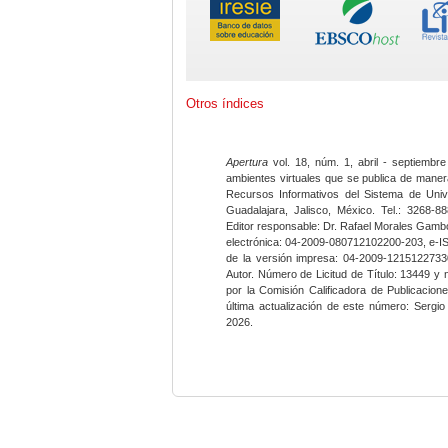
Otros índices
Apertura
vol. 18, núm. 1, abril - septiembre
ambientes virtuales que se publica de maner
Recursos Informativos del Sistema de Univ
Guadalajara, Jalisco, México. Tel.: 3268-8
Editor responsable: Dr. Rafael Morales Gambo
electrónica: 04-2009-080712102200-203, e-I
de la versión impresa: 04-2009-12151227330
Autor. Número de Licitud de Título: 13449 y
por la Comisión Calificadora de Publicacio
última actualización de este número: Sergi
2026.