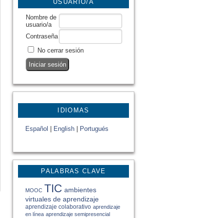
USUARIO/A
Nombre de
usuario/a
Contraseña
No cerrar sesión
IDIOMAS
Español
|
English
|
Portugués
PALABRAS CLAVE
TIC
ambientes
MOOC
virtuales de aprendizaje
aprendizaje colaborativo
aprendizaje
en línea
aprendizaje semipresencial