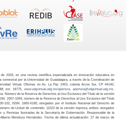
 de 2026, es una revista científica especializada en innovación educativa en
a semestral por la Universidad de Guadalajara, a través de la Coordinación de
ersidad Virtual. Oficinas en Av. La Paz 2453, colonia Arcos Sur, CP 44140,
888, ext. 18775,
www.udgvirtual.udg.mx/apertura
,
apertura@udgvirtual.udg.mx
.
a. Número de la Reserva de Derechos al Uso Exclusivo del Título de la versión
SSN: 2007-1094; número de la Reserva de Derechos al Uso Exclusivo del Título
0-102, ISSN: 1665-6180, otorgados por el Instituto Nacional del Derecho de
 número de Licitud de contenido: 11022 de la versión impresa, ambos otorgados
nes y Revistas Ilustradas de la Secretaría de Gobernación. Responsable de la
o Alberto Mendoza Hernández. Fecha de última actualización: 27 de marzo de