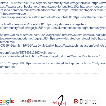
geltoto100
https://ask.truelawyer.in/community/profile/togeltoto100/
https://ww
ttps://www.searchbooks.fr/community/profile/togeltoto100/
http://cprfreespor
tierssaga.com/community/profile/togeltoto100/
https://webersvintageicecream.c
/
https://www.grupo-
gemeenskap.kragdag.co.za/forum/profile/togeltoto100/
https://nootheme.com/fo
.online/forums/users/togeljitu88/
https://ivyshorses.com/gaited-
m/community/profile/togeljitu88/
https://ssialumnifoundation.org/community/prof
u88
http://atlas.dustforce.com/user/togeljitu88
https://wakelet.com/wake/85y
ttps://www.opencode.net/togeljitu88
https://www.bitrated.com/togeljitu88
https
-terpercaya-
85060389946/tumblr_bFf5GAws0waM8xtHA
https://www.techinasia.com/profile/s
p?
re.com/people/557549312367/walk-score-
ume.com/me/togeljitu88
https://www.imagekind.com/MemberProfile.aspx?
631357/togeljitu88
https://www.hackster.io/togeljitu88/projects
https://onlyfa
m/sitoto.co