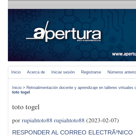
Inicio
Acerca de
Iniciar sesión
Registrarse
Números anteri
Inicio
>
Retroalimentación docente y aprendizaje en talleres virtuales d
toto togel
toto togel
por
rupiahtoto88 rupiahtoto88
(2023-02-07)
RESPONDER AL CORREO ELECTRÃ³NICO