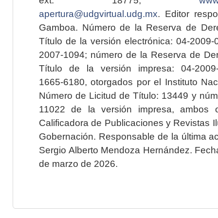
apertura@udgvirtual.udg.mx
. Editor resp
Gamboa. Número de la Reserva de Dere
Título de la versión electrónica: 04-200
2007-1094; número de la Reserva de Der
Título de la versión impresa: 04-200
1665-6180, otorgados por el Instituto Nac
Número de Licitud de Título: 13449 y núme
11022 de la versión impresa, ambos o
Calificadora de Publicaciones y Revistas I
Gobernación. Responsable de la última ac
Sergio Alberto Mendoza Hernández. Fecha 
de marzo de 2026.